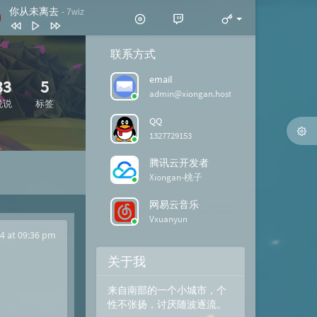
你从未离去
- 7wiz
你从未离去
7wiz
联系方式
拍拍灰
脏饼干
email
33
5
我喜欢简单的生活
黄雯雯
admin@xiongan.host
说说
标签
反转地球
潘玮柏
QQ
1327729153
谢谢你
刀郎
此生最难忘 (DJ版)
宋天存 / 陈雪
腾讯云开发者
Xiongan-桃子
网易云音乐
Vxuanyun
4 at 09:36 pm
关于我
来自南部的一个小城市，个
性不张扬，讨厌随波逐流。