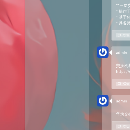
微淘云网络
**三层
* 操作
Xiongan图床
* 基于
* 具
若海技术博客
KKgithub
0
与你-Yuni
admin
归去如风
交换机
https:/
0
admin
华为交换机
1