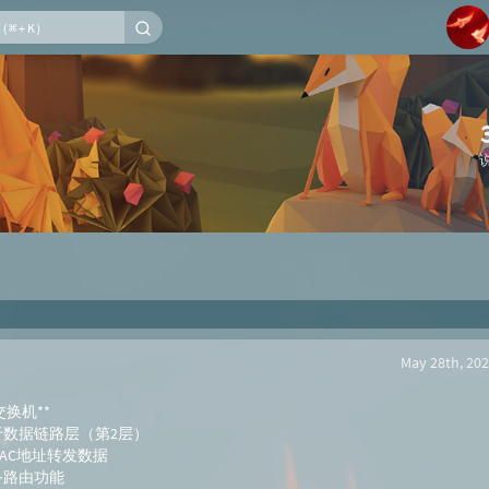
1
2
3
4
5
6
May 28th, 202
交换机**
作于数据链路层（第2层）
MAC地址转发数据
备路由功能