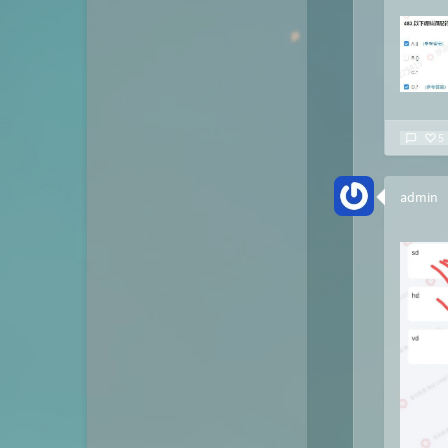
5
admin