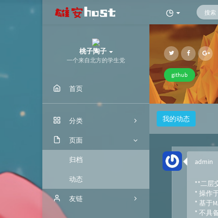
桃子陶子
一个来自北方的学生党
github
首页
我的动态
分类
个人
页面
公共
归档
admin
动态
**二层
* 操
友链
* 基于
* 不具