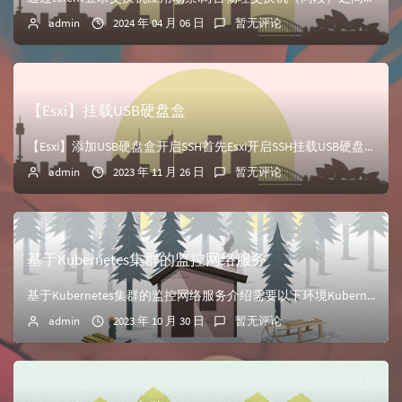
admin
2024 年 04 月 06 日
暂无评论
【Esxi】挂载USB硬盘盒
【Esxi】添加USB硬盘盒开启SSH首先Esxi开启SSH挂载USB硬盘在没有插入USB硬盘前的操作/etc/init.d/usbarbitrator ...
admin
2023 年 11 月 26 日
暂无评论
基于Kubernetes集群的监控网络服务
基于Kubernetes集群的监控网络服务介绍需要以下环境Kubernetes集群Blackbox工具Grafana、Prometheus监控大致功能：通...
admin
2023 年 10 月 30 日
暂无评论