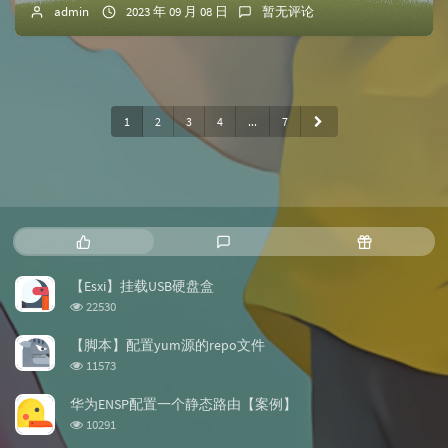
admin
2023 年 09 月 08 日
暂无评论
1
2
3
4
...
7
热
最
随
门
新
机
文
评
文
【Esxi】挂载USB硬盘盒
章
论
章
浏
22530
览
次
【脚本】配置yum源的repo文件
数:
浏
11573
览
次
华为ENSP配置一个静态路由【案例】
数:
浏
10291
览