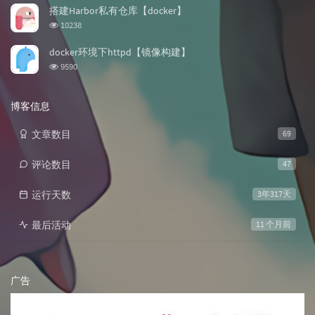
次
搭建Harbor私有仓库【docker】
数:
浏
10238
览
次
docker环境下httpd【镜像构建】
数:
浏
9590
览
次
数:
博客信息
文章数目
69
评论数目
47
运行天数
3年317天
最后活动
11 个月前
广告