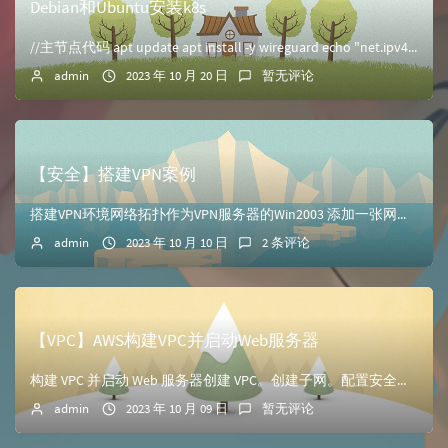
Debian和Ubuntu安装k8s
//主节点代码 apt update apt install -y wireguard echo "net.ipv4.ip_forward =...
admin
2023 年 10 月 20 日
暂无评论
【安全】搭建VPN案例
搭建VPN环境网络拓扑作为VPN服务器的Win2003 添加一张网卡用于连接内部权限子网的端口配置VPN服务器选择路由和远程访问选择配置VPN服务器选择外...
admin
2023 年 10 月 10 日
2 条评论
【VPC】AWS构建VPC并启动Web服务器
构建 VPC 并启动 Web 服务器创建 VPC。创建子网。配置安全组。在 VPC 中启动 EC2 实例创建VPC进入AWS管理控制台中，创建VPC，包括...
admin
2023 年 10 月 09 日
暂无评论