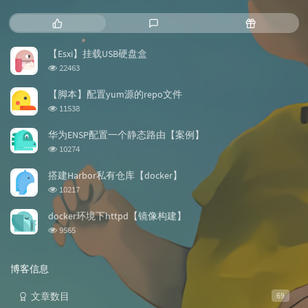
热
最
随
门
新
机
文
评
文
【Esxi】挂载USB硬盘盒
章
论
章
浏
22463
览
次
【脚本】配置yum源的repo文件
数:
浏
11538
览
次
华为ENSP配置一个静态路由【案例】
数:
浏
10274
览
次
搭建Harbor私有仓库【docker】
数:
浏
10217
览
次
docker环境下httpd【镜像构建】
数:
浏
9565
览
次
数:
博客信息
文章数目
69