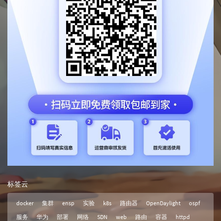
标签云
docker
集群
ensp
实验
k8s
路由器
OpenDaylight
ospf
服务
华为
部署
网络
SDN
web
路由
容器
httpd