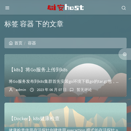
标签 容器 下的文章
首页
容器
【k8s】将Go服务上传到k8s
将Go服务发布到k8s集群首先安装go环境下载go的tar.gz包，可以前往阿里云镜像站go页面下载相应版本地址：https://mirrors.aliy...
admin
2023 年 06 月 07 日
暂无评论
【Docker】k8s健康检查
健康检查使用存活探针创建使用 execaction 模式的存活探针 pod 的 yaml 文件。需要创建目录（/tmp/healthy）查看到运行成功，持...