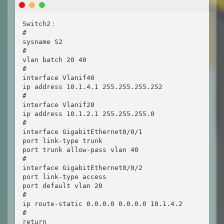
Switch2：

#

sysname S2

#

vlan batch 20 40

#

interface Vlanif40

ip address 10.1.4.1 255.255.255.252

#

interface Vlanif20

ip address 10.1.2.1 255.255.255.0

#

interface GigabitEthernet0/0/1

port link-type trunk

port trunk allow-pass vlan 40

#

interface GigabitEthernet0/0/2

port link-type access

port default vlan 20

#

ip route-static 0.0.0.0 0.0.0.0 10.1.4.2

#

return