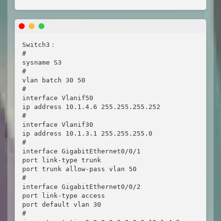
Switch3：

#

sysname S3

#

vlan batch 30 50

#

interface Vlanif50

ip address 10.1.4.6 255.255.255.252

#

interface Vlanif30

ip address 10.1.3.1 255.255.255.0

#

interface GigabitEthernet0/0/1

port link-type trunk

port trunk allow-pass vlan 50

#

interface GigabitEthernet0/0/2

port link-type access

port default vlan 30

#
