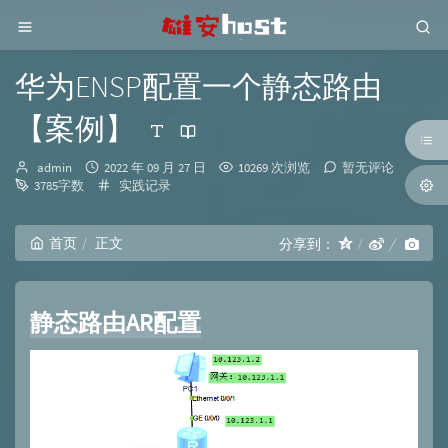
华为ENSP配置一个静态路由
【案例】
博
发
admin
2022 年 09 月 27 日
10269 次浏览
暂无评论
主：
布
分
3785字数
实践记录
时
类：
间：
首页
正文
分享到：
静态路由AR配置