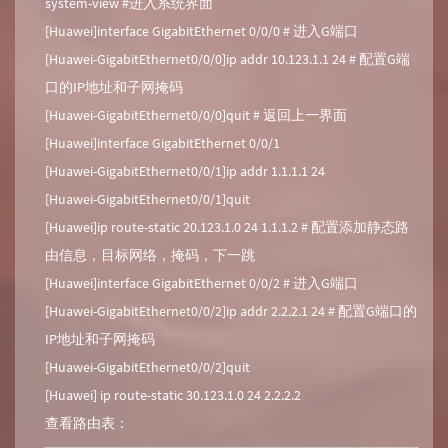
system-view #进入系统界面
[Huawei]interface GigabitEthernet 0/0/0 # 进入G端口
[Huawei-GigabitEthernet0/0/0]ip addr 10.123.1.1 24 # 配置G端
口的IP地址和子网掩码
[Huawei-GigabitEthernet0/0/0]quit # 返回上一界面
[Huawei]interface GigabitEthernet 0/0/1
[Huawei-GigabitEthernet0/0/1]ip addr 1.1.1.1 24
[Huawei-GigabitEthernet0/0/1]quit
[Huawei]ip route-static 20.123.1.0 24 1.1.1.2 # 配置添加静态路
由信息，目标网络，掩码，下一跳
[Huawei]interface GigabitEthernet 0/0/2 # 进入G端口
[Huawei-GigabitEthernet0/0/2]ip addr 2.2.2.1 24 # 配置G端口的
IP地址和子网掩码
[Huawei-GigabitEthernet0/0/2]quit
[Huawei] ip route-static 30.123.1.0 24 2.2.2.2
查看路由表：