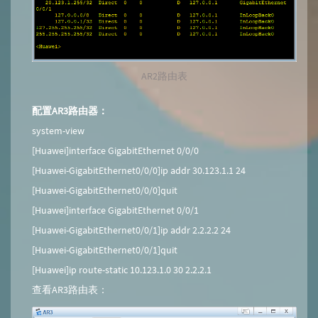
AR2路由表
配置AR3路由器：
system-view
[Huawei]interface GigabitEthernet 0/0/0
[Huawei-GigabitEthernet0/0/0]ip addr 30.123.1.1 24
[Huawei-GigabitEthernet0/0/0]quit
[Huawei]interface GigabitEthernet 0/0/1
[Huawei-GigabitEthernet0/0/1]ip addr 2.2.2.2 24
[Huawei-GigabitEthernet0/0/1]quit
[Huawei]ip route-static 10.123.1.0 30 2.2.2.1
查看AR3路由表：