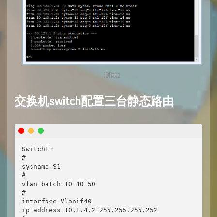
测试2
交换机switch配置三台静态路由
Switch1：

#

sysname S1

#

vlan batch 10 40 50

#

interface Vlanif40

ip address 10.1.4.2 255.255.255.252
