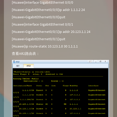
[Huawei]interface GigabitEthernet 0/0/0
[Huawei-GigabitEthernet0/0/0]ip addr 1.1.1.2 24
[Huawei-GigabitEthernet0/0/0]quit
[Huawei]interface GigabitEthernet 0/0/1
[Huawei-GigabitEthernet0/0/1]ip addr 20.123.1.1 24
[Huawei-GigabitEthernet0/0/1]quit
[Huawei]ip route-static 10.123.1.0 30 1.1.1.1
查看AR2路由表：