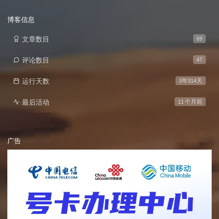
次
数:
博客信息
文章数目
69
评论数目
47
运行天数
3年314天
最后活动
11 个月前
广告