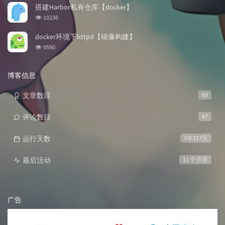
次
搭建Harbor私有仓库【docker】
数:
浏
10238
览
次
docker环境下httpd【镜像构建】
数:
浏
9590
览
次
数:
博客信息
文章数目
69
评论数目
47
运行天数
3年317天
最后活动
11 个月前
广告