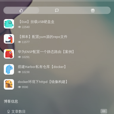
热
最
随
门
新
机
文
评
文
【Esxi】挂载USB硬盘盒
章
论
章
浏
22540
览
次
【脚本】配置yum源的repo文件
数:
浏
11577
览
次
华为ENSP配置一个静态路由【案例】
数:
浏
10291
览
次
搭建Harbor私有仓库【docker】
数:
浏
10238
览
次
docker环境下httpd【镜像构建】
数:
浏
9590
览
次
数:
博客信息
文章数目
69