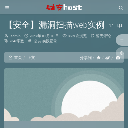
【安全】漏洞扫描web实例
博
发
admin
2023 年 09 月 05 日
3689 次浏览
暂无评论
主：
布
分
2042字数
公共
实践记录
时
类：
间：
首页
正文
分享到：