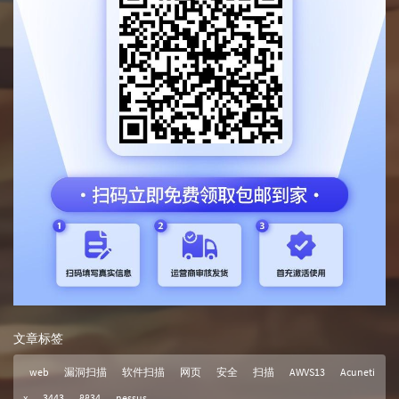
文章标签
web
漏洞扫描
软件扫描
网页
安全
扫描
AWVS13
Acuneti
x
3443
8834
nessus