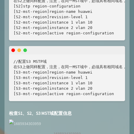
在S2上做同样配置，注意，在同一MST域中，必须具有相同域名，修订级
[S2]stp region-configuration 

[S2-mst-region]region-name huawei

[S2-mst-region]revision-level 1

[S2-mst-region]instance 1 vlan 10 

[S2-mst-region]instance 2 vlan 20

[S2-mst-region]active region-configuration 
//配置S3 MSTP域

在S3上做同样配置，注意，在同一MST域中，必须具有相同域名，修订级别，以及V
[S3-mst-region]region-name huawei 

[S3-mst-region]revision-level 1 

[S3-mst-region]instance 1 vlan 10 

[S3-mst-region]instance 2 vlan 20 

[S3-mst-region]active region-configuration 
检查S1、S2、S3 MST域配置信息
1685934303959