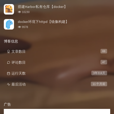
览
次
搭建Harbor私有仓库【docker】
数:
浏
10230
览
次
docker环境下httpd【镜像构建】
数:
浏
9578
览
次
数:
博客信息
文章数目
69
评论数目
47
运行天数
3年316天
最后活动
11 个月前
广告