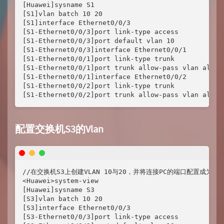
[Huawei]sysname S1

[S1]vlan batch 10 20 

[S1]interface Ethernet0/0/3 

[S1-Ethernet0/0/3]port link-type access 

[S1-Ethernet0/0/3]port default vlan 10

[S1-Ethernet0/0/3]interface Ethernet0/0/1

[S1-Ethernet0/0/1]port link-type trunk 

[S1-Ethernet0/0/1]port trunk allow-pass vlan all

[S1-Ethernet0/0/1]interface Ethernet0/0/2

[S1-Ethernet0/0/2]port link-type trunk

[S1-Ethernet0/0/2]port trunk allow-pass vlan all
配置交换机S3的Vlan
//在交换机S3上创建VLAN 10与20，并将连接PC的端口配置成为Ac
<Huawei>system-view

[Huawei]sysname S3

[S3]vlan batch 10 20

[S3]interface Ethernet0/0/3

[S3-Ethernet0/0/3]port link-type access 
