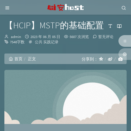
【HCIP】MSTP的基础配置
博
发
admin
2023 年 06 月 05 日
5607 次浏览
暂无评论
主：
布
分
7548字数
公共
实践记录
时
类：
间：
首页
正文
分享到：