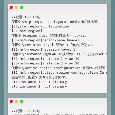
//配置S1 MSTP域

使用命令stp region-configuration进入MST域视图。

[S1]stp region-configuration 

[S1-mst-region]

使用命令region-name 配置MST域名为huawei。

[S1-mst-region]region-name huawei

使用命令revision-level 配置MSTP的修订级别为1。

[S1-mst-region]revision-level 1

使用命令instance指定VLAN 10映射到MSTI 1，指定VLAN 20映射
[S1-mst-region]instance 1 vlan 10

[S1-mst-region]instance 2 vlan 20

使用命令active region-configuration 激活MST域配置。

[S1-mst-region]active region-configuration Info: T
激活域后，配置S1为两个实例的根桥。

stp instance 1 root primary

stp instance 2 root primary
//配置S2 MSTP域
