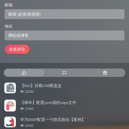
邮箱
*
地址
发表评论
热
最
随
门
新
机
文
评
文
【Esxi】挂载USB硬盘盒
章
论
章
浏
22506
览
次
【脚本】配置yum源的repo文件
数:
浏
11560
览
次
华为ENSP配置一个静态路由【案例】
数:
浏
10285