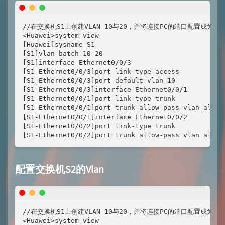
//在交换机S1上创建VLAN 10与20，并将连接PC的端口配置成为Ac
<Huawei>system-view

[Huawei]sysname S1

[S1]vlan batch 10 20 

[S1]interface Ethernet0/0/3 

[S1-Ethernet0/0/3]port link-type access 

[S1-Ethernet0/0/3]port default vlan 10

[S1-Ethernet0/0/3]interface Ethernet0/0/1

[S1-Ethernet0/0/1]port link-type trunk 

[S1-Ethernet0/0/1]port trunk allow-pass vlan all

[S1-Ethernet0/0/1]interface Ethernet0/0/2

[S1-Ethernet0/0/2]port link-type trunk

[S1-Ethernet0/0/2]port trunk allow-pass vlan all
配置交换机S2的Vlan
//在交换机S1上创建VLAN 10与20，并将连接PC的端口配置成为Ac
<Huawei>system-view
