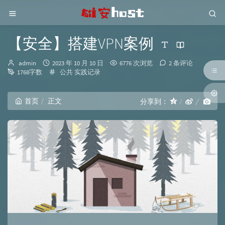
【安全】搭建VPN案例
博
发
admin
2023 年 10 月 10 日
6776 次浏览
2 条评论
主：
布
分
1768字数
公共
实践记录
时
类：
间：
首页
正文
分享到：