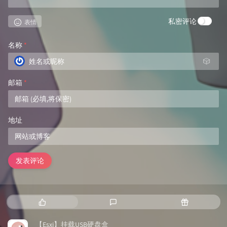
私密评论
表情
名称
*
🎲
邮箱
*
地址
发表评论
热
最
随
门
新
机
文
评
文
【Esxi】挂载USB硬盘盒