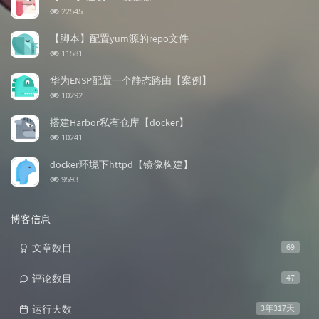
章
论
章
浏
22545
览
次
【脚本】配置yum源的repo文件
数:
浏
11581
览
次
华为ENSP配置一个静态路由【案例】
数:
浏
10292
览
次
搭建Harbor私有仓库【docker】
数:
浏
10241
览
次
docker环境下httpd【镜像构建】
数:
浏
9593
览
次
数:
博客信息
文章数目
69
评论数目
47
运行天数
3年317天