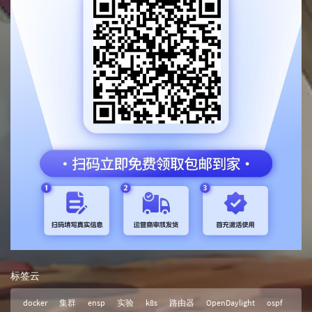
标签云
docker
集群
ensp
实验
k8s
路由器
OpenDaylight
ospf