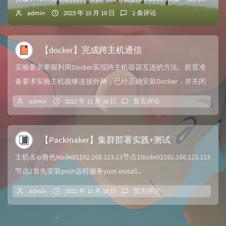
admin
2023 年 10 月 10 日
2 条评论
【docker】完成跨主机通信
实验要求掌握利用Docker实现跨主机容器互连的方法。前置准
备要求实验主机能够连接外网，已经正确安装Docker，并关闭
防火墙和selinux，各主机配置...
admin
2022 年 11 月 16 日
暂无评论
【Packmaker】集群部署实践+测试
主机名ip角色Node01192.168.123.23节点1Node02192.168.123.123
节点2首先安装pssh远程服务yum install...
admin
2022 年 10 月 19 日
暂无评论