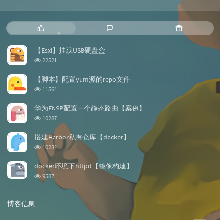
热
最
随
门
新
机
文
评
文
【Esxi】挂载USB硬盘盒
章
论
章
浏
22521
览
次
【脚本】配置yum源的repo文件
数:
浏
11564
览
次
华为ENSP配置一个静态路由【案例】
数:
浏
10287
览
次
搭建Harbor私有仓库【docker】
数:
浏
10232
览
次
docker环境下httpd【镜像构建】
数:
浏
9587
览
次
数:
博客信息