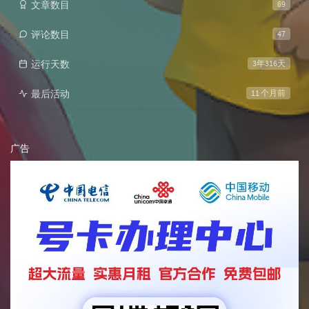
文章数目
69
评论数目
47
运行天数
3年316天
最后活动
11 个月前
广告