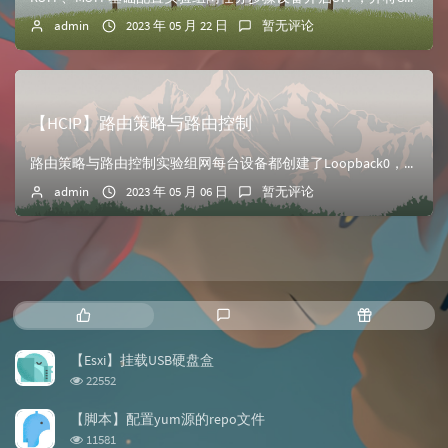
admin
2023 年 05 月 22 日
暂无评论
【HCIP】路由策略与路由控制
路由策略与路由控制实验组网每台设备都创建了Loopback0，地址为10.123.x.x/32（x为设备号）在R2、R4上测试ip连通性配置OSPF、IS...
admin
2023 年 05 月 06 日
暂无评论
热
最
随
门
新
机
文
评
文
【Esxi】挂载USB硬盘盒
章
论
章
浏
22552
览
次
【脚本】配置yum源的repo文件
数:
浏
11581