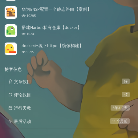
览
次
华为ENSP配置一个静态路由【案例】
数:
浏
10295
览
次
搭建Harbor私有仓库【docker】
数:
浏
10241
览
次
docker环境下httpd【镜像构建】
数:
浏
9595
览
次
数:
博客信息
文章数目
69
评论数目
47
运行天数
3年317天
最后活动
11 个月前