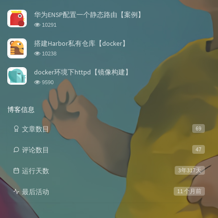
览
次
华为ENSP配置一个静态路由【案例】
数:
浏
10291
览
次
搭建Harbor私有仓库【docker】
数:
浏
10238
览
次
docker环境下httpd【镜像构建】
数:
浏
9590
览
次
数:
博客信息
文章数目
69
评论数目
47
运行天数
3年317天
最后活动
11 个月前