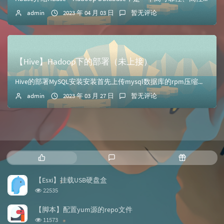
admin
2023 年 04 月 03 日
暂无评论
【Hive】Hadoop下的部署（未上接）
Hive的部署MySQL安装安装首先上传mysql数据库的rpm压缩包到主机/opt/software//解压缩包到当前目录中 [root@master-...
admin
2023 年 03 月 27 日
暂无评论
热
最
随
门
新
机
文
评
文
【Esxi】挂载USB硬盘盒
章
论
章
浏
22535
览
次
【脚本】配置yum源的repo文件
数:
浏
11573