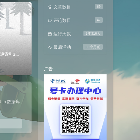
文章数目
69
评论数目
47
运行天数
3年316天
最后活动
11 个月前
创建三个表：插入数据：插入数据：1.创建一张数据表test(id,name),同时给ID字段指定普通索引2.使用CREATE INDEX 语句为tz_em...
广告
 -p 数据库