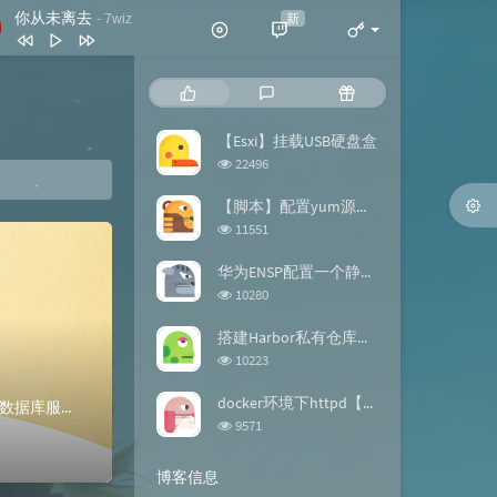
你从未离去
新
- 7wiz
你从未离去
7wiz
热
最
随
拍拍灰
脏饼干
门
新
机
文
评
文
【Esxi】挂载USB硬盘盒
我喜欢简单的生活
黄雯雯
章
论
章
浏
22496
反转地球
潘玮柏
览
次
【脚本】配置yum源的repo文件
谢谢你
刀郎
数:
浏
11551
览
此生最难忘 (DJ版)
宋天存 / 陈雪
次
华为ENSP配置一个静态路由【案例】
数:
浏
10280
览
次
搭建Harbor私有仓库【docker】
数:
浏
10223
览
次
docker环境下httpd【镜像构建】
MySQL的主从复制什么是mysql的主从复制？MySQL 主从复制是指数据可以从一个MySQL数据库服务器主节点复制到一个或多个从节点。MySQL 默认...
数:
浏
9571
览
次
博客信息
数: