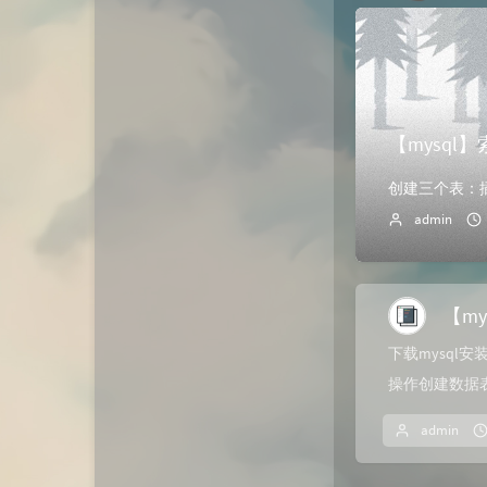
动态
微淘云网络
Xiongan图床
若海技术博客
KKgithub
【mysql
与你-Yuni
归去如风
admin
【my
下载mysql安
操作创建数据表mys
admin