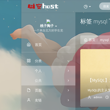
标签 mysq
桃子陶子
一个来自北方的学生党
首页
mysql
首页
分类
个人
【MySQ
公共
页面
admin
归档
友链