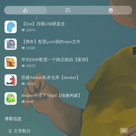
热
最
随
门
新
机
文
评
文
【Esxi】挂载USB硬盘盒
章
论
章
浏
22474
览
次
【脚本】配置yum源的repo文件
数:
浏
11545
览
次
华为ENSP配置一个静态路由【案例】
数:
浏
10275
览
次
搭建Harbor私有仓库【docker】
数:
浏
10218
览
次
docker环境下httpd【镜像构建】
数:
浏
9565
览
次
数:
博客信息
文章数目
69