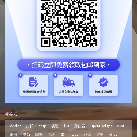
标签云
docker
集群
ensp
实验
k8s
路由器
OpenDaylight
ospf
服务
华为
部署
网络
SDN
web
路由
容器
httpd