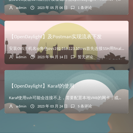
admin
2023 年 05 月 06 日
1 条评论
【OpenDaylight】及Postman实现流表下发
安装OVS主机名ip角色ovs192.168.123.10ovs首先连接SSH用finalshell连接，需要提前配置好ip和网卡上传ovs源文件，并解压...
admin
2023 年 04 月 14 日
暂无评论
【OpenDaylight】Karaf的使用
Karaf使用ssh可能会连接不上，需要配置本地VM8的网卡，或者ssh，推荐下面方法vi /etc/ssh/sshd_config //最后添加一行 P...
admin
2023 年 03 月 24 日
5 条评论