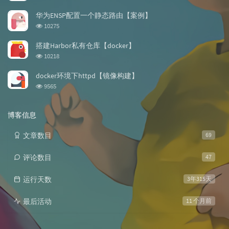
览
次
华为ENSP配置一个静态路由【案例】
数:
浏
10275
览
次
搭建Harbor私有仓库【docker】
数:
浏
10218
览
次
docker环境下httpd【镜像构建】
数:
浏
9565
览
次
数:
博客信息
文章数目
69
评论数目
47
运行天数
3年315天
最后活动
11 个月前