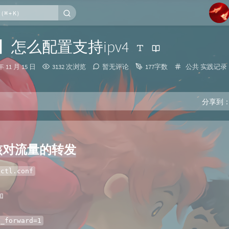
1
er】怎么配置支持ipv4
2
分
年 11 月 15 日
3132 次浏览
暂无评论
177字数
公共
实践记录
3
类：
4
5
分享到
6
核对流量的转发
sctl.conf
加
p_forward=1