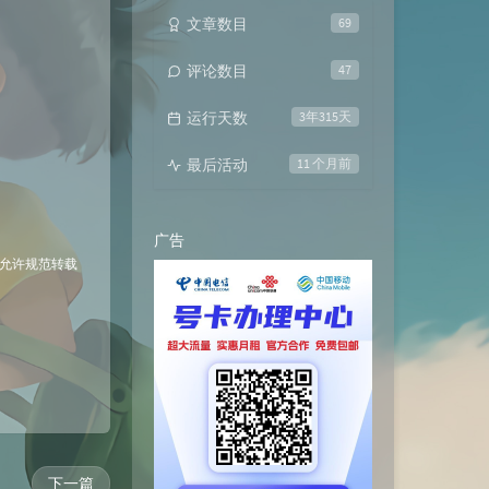
文章数目
69
评论数目
47
运行天数
3年315天
最后活动
11 个月前
广告
 允许规范转载
下一篇