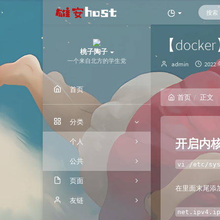
【dock
桃子陶子
一个来自北方的学生党
博
发
admin
2022 
主：
布
时
首页
间：
首页
正文
分类
开启内
个人
公共
vi /etc/sy
页面
在里面末尾添
归档
友链
net.ipv4.i