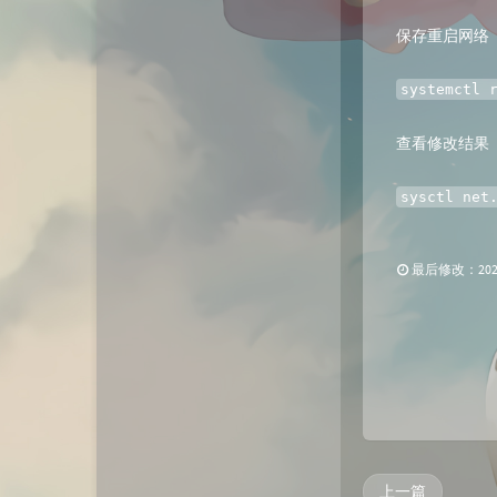
动态
微淘云网络
保存重启网络
Xiongan图床
若海技术博客
systemctl 
KKgithub
查看修改结果（i
与你-Yuni
sysctl net
归去如风
最后修改：2022 
上一篇