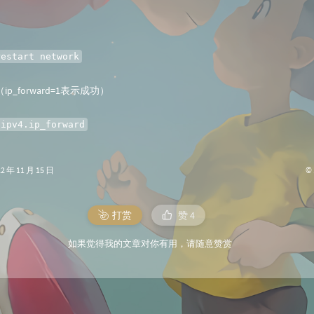
restart network
p_forward=1表示成功）
.ipv4.ip_forward
©
年 11 月 15 日
打赏
赞
4
如果觉得我的文章对你有用，请随意赞赏