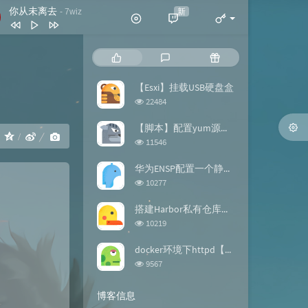
你从未离去
新
- 7wiz
你从未离去
7wiz
热
最
随
拍拍灰
脏饼干
门
新
机
文
评
文
【Esxi】挂载USB硬盘盒
我喜欢简单的生活
黄雯雯
章
论
章
浏
22484
反转地球
潘玮柏
览
次
【脚本】配置yum源的repo文件
谢谢你
刀郎
：
数:
浏
11546
览
此生最难忘 (DJ版)
宋天存 / 陈雪
次
华为ENSP配置一个静态路由【案例】
数:
浏
10277
览
次
搭建Harbor私有仓库【docker】
数:
浏
10219
览
次
docker环境下httpd【镜像构建】
数:
浏
9567
览
次
博客信息
数: