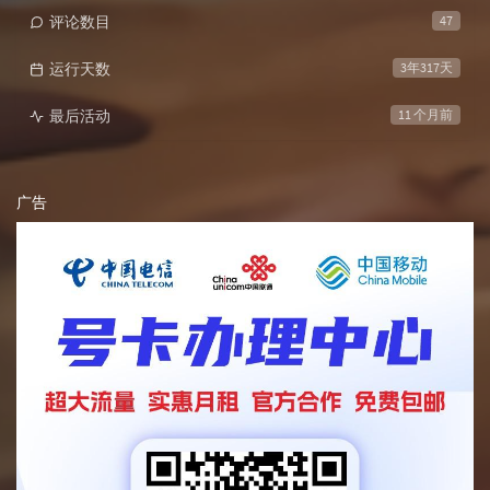
评论数目
47
运行天数
3年317天
最后活动
11 个月前
广告