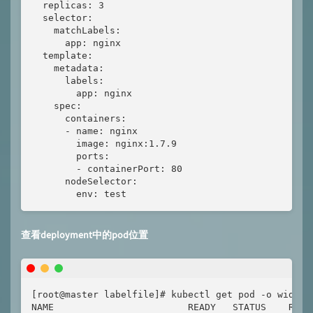
  replicas: 3

  selector:

    matchLabels:

      app: nginx

  template:

    metadata:

      labels:

        app: nginx

    spec:

      containers:

      - name: nginx

        image: nginx:1.7.9

        ports:

        - containerPort: 80

      nodeSelector:

        env: test
查看deployment中的pod位置
[root@master labelfile]# kubectl get pod -o wide

NAME                        READY   STATUS    REST