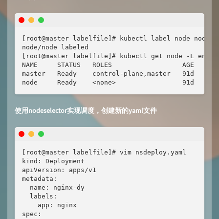
[root@master labelfile]# kubectl label node node en
node/node labeled

[root@master labelfile]# kubectl get node -L env

NAME     STATUS   ROLES                  AGE   VERS
master   Ready    control-plane,master   91d   v1.2
node     Ready    <none>                 91d   v1.
使用nodeselector实现调度，创建新的yaml文件
[root@master labelfile]# vim nsdeploy.yaml

kind: Deployment

apiVersion: apps/v1

metadata:

  name: nginx-dy

  labels:

    app: nginx

spec:
