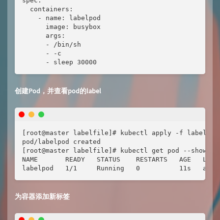
spec:

  containers:

    - name: labelpod

      image: busybox

      args:

      - /bin/sh

      - -c

      - sleep 30000
创建Pod，并查看pod的label
[root@master labelfile]# kubectl apply -f labelpod.
pod/labelpod created

[root@master labelfile]# kubectl get pod --show-lab
NAME       READY   STATUS    RESTARTS   AGE   LABEL
labelpod   1/1     Running   0          11s   app=
为容器添加新标签