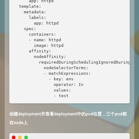
      app: httpd

  template:

    metadata:

      labels:

        app: httpd

    spec:

      containers:

      - name: httpd

        image: httpd

      affinity:

        nodeAffinity:

          requiredDuringSchedulingIgnoredDuringExec
            nodeSelectorTerms:

            - matchExpressions:

              - key: env

                operator: In

                values:

                - test
创建deployment并查看deployment中的pod位置，三个pod都
在node上