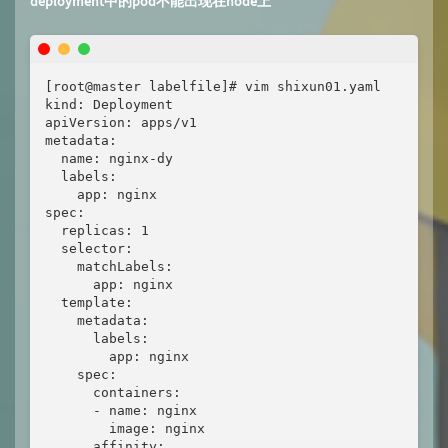
deployment中的pod不能出现在node上
[root@master labelfile]# vim shixun01.yaml

kind: Deployment

apiVersion: apps/v1

metadata:

  name: nginx-dy

  labels:

    app: nginx

spec:

  replicas: 1

  selector:

    matchLabels:

      app: nginx

  template:

    metadata:

      labels:

        app: nginx

    spec:

      containers:

      - name: nginx

        image: nginx

      affinity:
