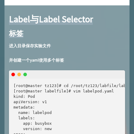
Label与Label Selector
标签
进入目录保存实验文件
并创建一个yaml使用多个标签
[root@master tz123]# cd /root/tz123/labfile/labelfi
[root@master labelfile]# vim labelpod.yaml

kind: Pod

apiVersion: v1

metadata:

  name: labelpod

  labels:

    app: busybox

    version: new
