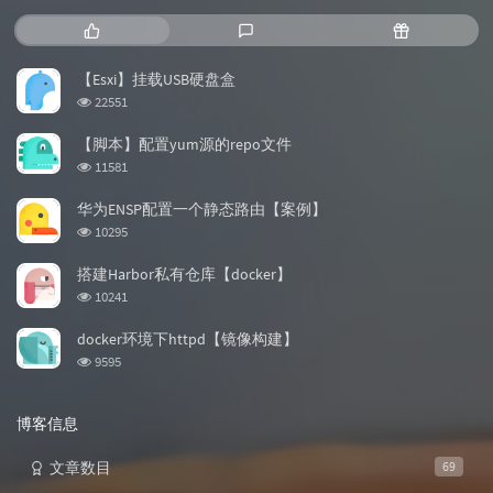
热
最
随
门
新
机
文
评
文
【Esxi】挂载USB硬盘盒
章
论
章
浏
22551
览
次
【脚本】配置yum源的repo文件
数:
浏
11581
览
次
华为ENSP配置一个静态路由【案例】
数:
浏
10295
览
次
搭建Harbor私有仓库【docker】
数:
浏
10241
览
次
docker环境下httpd【镜像构建】
数:
浏
9595
览
次
数:
博客信息
文章数目
69