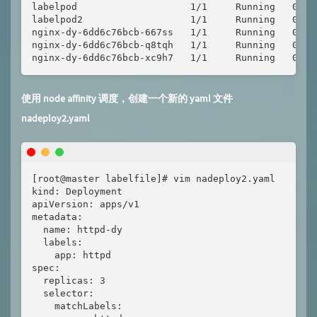
labelpod                    1/1     Running   0   
labelpod2                   1/1     Running   0   
nginx-dy-6dd6c76bcb-667ss   1/1     Running   0   
nginx-dy-6dd6c76bcb-q8tqh   1/1     Running   0   
nginx-dy-6dd6c76bcb-xc9h7   1/1     Running   0   
使用 node affinity 调度，创建一个新的 yaml 文件
nadeploy2.yaml
[root@master labelfile]# vim nadeploy2.yaml

kind: Deployment

apiVersion: apps/v1

metadata:

  name: httpd-dy

  labels:

    app: httpd

spec:

  replicas: 3

  selector:

    matchLabels:
