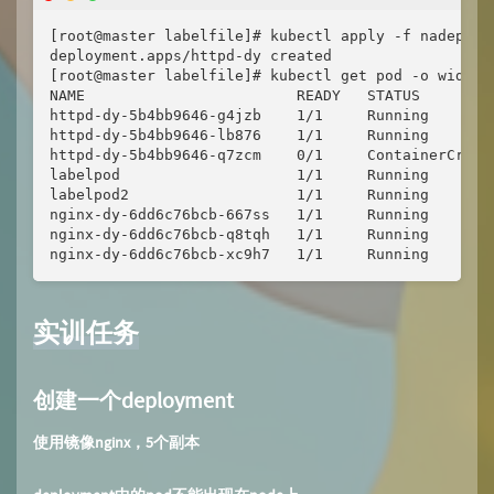
[root@master labelfile]# kubectl apply -f nadeploy2
deployment.apps/httpd-dy created

[root@master labelfile]# kubectl get pod -o wide

NAME                        READY   STATUS        
httpd-dy-5b4bb9646-g4jzb    1/1     Running       
httpd-dy-5b4bb9646-lb876    1/1     Running       
httpd-dy-5b4bb9646-q7zcm    0/1     ContainerCreat
labelpod                    1/1     Running       
labelpod2                   1/1     Running       
nginx-dy-6dd6c76bcb-667ss   1/1     Running       
nginx-dy-6dd6c76bcb-q8tqh   1/1     Running       
nginx-dy-6dd6c76bcb-xc9h7   1/1     Running       
实训任务
创建一个deployment
使用镜像nginx，5个副本