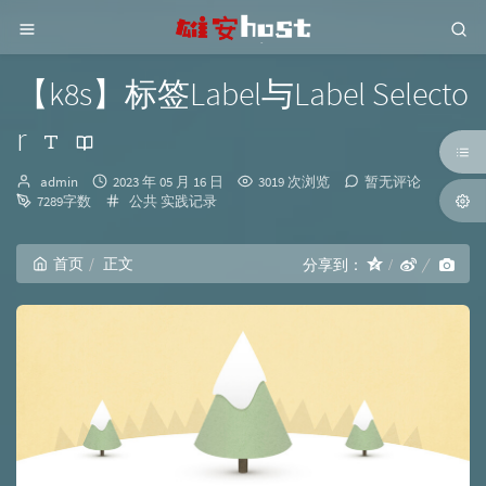
【k8s】标签Label与Label Selecto
r
博
发
admin
2023 年 05 月 16 日
3019 次浏览
暂无评论
主：
布
分
7289字数
公共
实践记录
时
类：
间：
首页
正文
分享到：