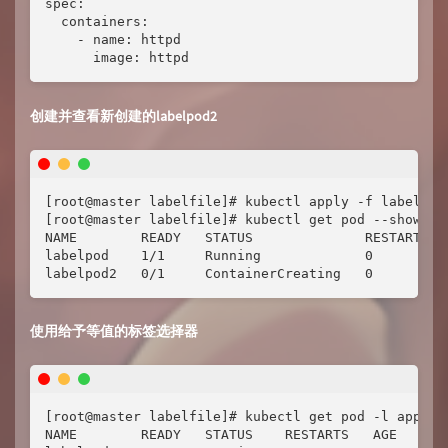
spec:

  containers:

    - name: httpd

      image: httpd
创建并查看新创建的labelpod2
[root@master labelfile]# kubectl apply -f labelpod2
[root@master labelfile]# kubectl get pod --show-lab
NAME        READY   STATUS              RESTARTS   
labelpod    1/1     Running             0         
labelpod2   0/1     ContainerCreating   0         
使用给予等值的标签选择器
[root@master labelfile]# kubectl get pod -l app=htt
NAME        READY   STATUS    RESTARTS   AGE
