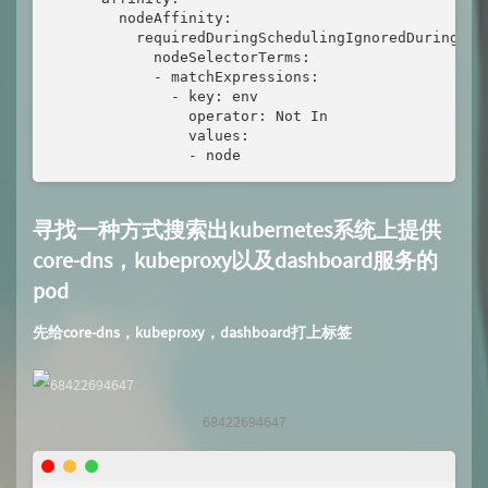
        nodeAffinity:

          requiredDuringSchedulingIgnoredDuringExec
            nodeSelectorTerms:

            - matchExpressions:

              - key: env

                operator: Not In

                values:

                - node
寻找一种方式搜索出kubernetes系统上提供
core-dns，kubeproxy以及dashboard服务的
pod
先给core-dns，kubeproxy，dashboard打上标签
68422694647