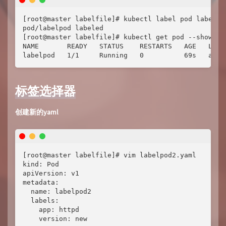
[root@master labelfile]# kubectl label pod labelpod
pod/labelpod labeled

[root@master labelfile]# kubectl get pod --show-lab
NAME       READY   STATUS    RESTARTS   AGE   LABEL
labelpod   1/1     Running   0          69s   app=
标签选择器
创建新的yaml
[root@master labelfile]# vim labelpod2.yaml

kind: Pod

apiVersion: v1

metadata:

  name: labelpod2

  labels:

    app: httpd

    version: new
