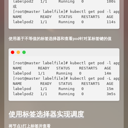
labelpod2   1/1     Running   0          100s

或

[root@master labelfile]# kubectl get pod -l app==ht
NAME        READY   STATUS    RESTARTS   AGE

labelpod2   1/1     Running   0          114s
使用基于不等值的标签选择器和查看pod针对某标签键的值
[root@master labelfile]# kubectl get pod -l app!=ht
NAME       READY   STATUS    RESTARTS   AGE

labelpod   1/1     Running   0          14m

[root@master labelfile]# kubectl get pod -L app

NAME        READY   STATUS    RESTARTS   AGE    APP
labelpod    1/1     Running   0          15m    bus
labelpod2   1/1     Running   0          3m5s   ht
使用标签选择器实现调度
将节点1打上标签并查看