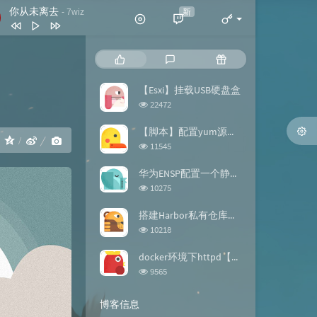
你从未离去
新
- 7wiz
你从未离去
7wiz
热
最
随
拍拍灰
脏饼干
门
新
机
文
评
文
【Esxi】挂载USB硬盘盒
我喜欢简单的生活
黄雯雯
章
论
章
浏
22472
反转地球
潘玮柏
览
次
【脚本】配置yum源的repo文件
谢谢你
刀郎
：
数:
浏
11545
览
此生最难忘 (DJ版)
宋天存 / 陈雪
次
华为ENSP配置一个静态路由【案例】
数:
浏
10275
览
次
搭建Harbor私有仓库【docker】
数:
浏
10218
览
次
docker环境下httpd【镜像构建】
数:
浏
9565
览
次
博客信息
数: