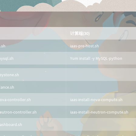
计算端(30)
t.sh
iaas-pre-host.sh
mysql.sh
Yum install -y MySQL-python
keystone.sh
glance.sh
nova-controller.sh
iaas-install-nova-compute.sh
neutron-controller.sh
iaas-install-neutron-compute.sh
-dashboard.sh