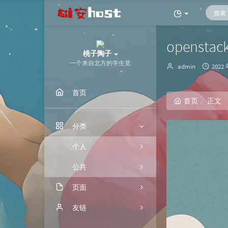
openstac
桃子陶子
一个来自北方的学生党
博
发
admin
2022 
主：
布
时
首页
间：
首页
正文
分类
个人
公共
页面
归档
友链