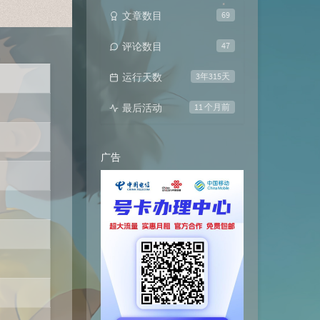
文章数目
69
评论数目
47
运行天数
3年315天
最后活动
11 个月前
广告