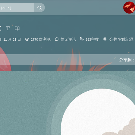
1
k
2
分
年 11 月 21 日
2770 次浏览
暂无评论
883字数
公共
实践记录
3
类：
4
5
分享到
6