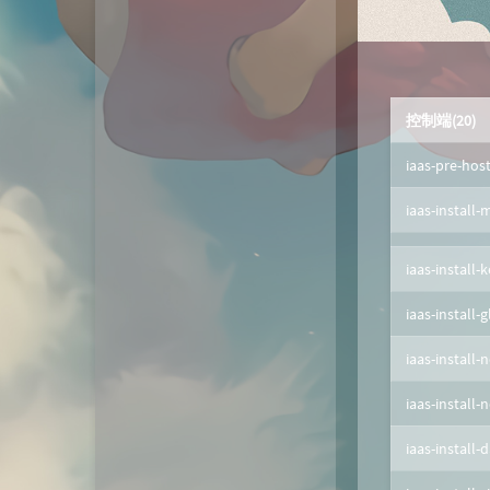
动态
微淘云网络
Xiongan图床
若海技术博客
控制端(20)
KKgithub
iaas-pre-hos
与你-Yuni
iaas-install-
归去如风
iaas-install-
iaas-install-
iaas-install-
iaas-install-
iaas-install