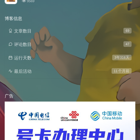
9569
览
次
数:
博客信息
文章数目
69
评论数目
47
运行天数
3年316天
最后活动
11 个月前
广告