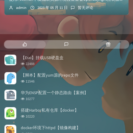
admin
2023 年 05 月 11 日
暂无评论
热
最
随
门
新
机
文
评
文
【Esxi】挂载USB硬盘盒
章
论
章
浏
22488
览
次
【脚本】配置yum源的repo文件
数:
浏
11546
览
次
华为ENSP配置一个静态路由【案例】
数:
浏
10277
览
次
搭建Harbor私有仓库【docker】
数:
浏
10220
览
次
docker环境下httpd【镜像构建】
数:
浏