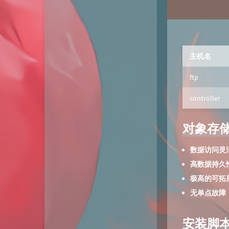
动态
微淘云网络
Xiongan图床
若海技术博客
主机名
KKgithub
ftp
与你-Yuni
controller
归去如风
对象存储服
数据访问灵
高数据持久
极高的可拓
无单点故障
安装脚