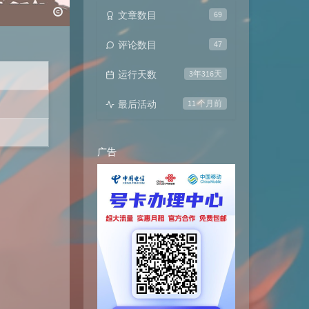
文章数目
69
评论数目
47
运行天数
3年316天
最后活动
11 个月前
广告