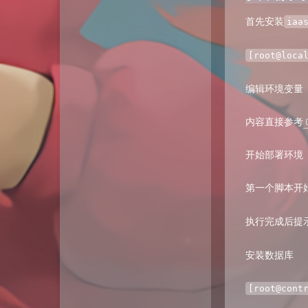
首先安装
iaa
[root@loca
编辑环境变量
内容直接参考
开始部署环境
第一个脚本开
执行完成后提
安装数据库
[root@cont