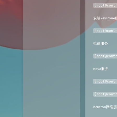
[root@cont
安装keyston
[root@cont
镜像服务
[root@cont
nova服务
[root@cont
[root@cont
neutron网络