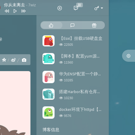
你从未离去
新
- 7wiz
你从未离去
7wiz
热
最
随
拍拍灰
脏饼干
门
新
机
文
评
文
【Esxi】挂载USB硬盘盒
录
我喜欢简单的生活
黄雯雯
章
论
章
浏
22505
反转地球
潘玮柏
览
次
【脚本】配置yum源的repo文件
谢谢你
刀郎
：
数:
浏
11560
览
此生最难忘 (DJ版)
宋天存 / 陈雪
次
华为ENSP配置一个静态路由【案例】
数:
浏
10285
览
次
搭建Harbor私有仓库【docker】
数:
浏
10230
览
次
docker环境下httpd【镜像构建】
数:
浏
9576
览
次
博客信息
数: