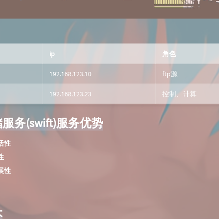
ip
角色
192.168.123.10
ftp源
192.168.123.23
控制、计算
务(swift)服务优势
活性
性
展性
本