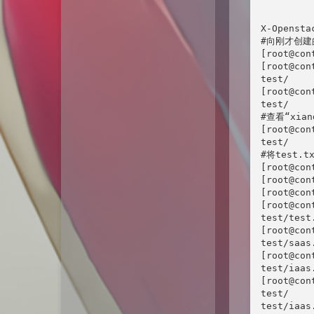
         
         
X-Opensta
#向刚才创建
[root@con
[root@con
test/

[root@con
test/

#查看“xia
[root@con
test/

#将test.t
[root@con
[root@con
[root@con
[root@con
test/test.
[root@con
test/saas.
[root@con
test/iaas.
[root@con
test/

test/iaas.