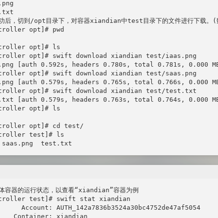
png

txt

后，切到/opt目录下，对容器xiandian中test目录下的文件进行下载。(数据
troller opt]# pwd

troller opt]# ls

troller opt]# swift download xiandian test/iaas.png

.png [auth 0.592s, headers 0.780s, total 0.781s, 0.000 MB
troller opt]# swift download xiandian test/saas.png

.png [auth 0.579s, headers 0.765s, total 0.766s, 0.000 MB
troller opt]# swift download xiandian test/test.txt

.txt [auth 0.579s, headers 0.763s, total 0.764s, 0.000 MB
troller opt]# ls

troller opt]# cd test/

troller test]# ls

 saas.png  test.txt
体容器的运行状态，以查看“xiandian”容器为例

troller test]# swift stat xiandian

      Account: AUTH_142a7836b3524a30bc4752de47af5054

    Container: xiandian
