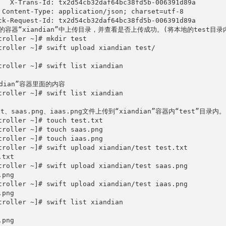
   X-Trans-Id: tx2d54cb32daf64bc38fd5b-006391d89a

 Content-Type: application/json; charset=utf-8

ck-Request-Id: tx2d54cb32daf64bc38fd5b-006391d89a

的容器“xiandian”中上传目录，并查看是否上传成功。(将本地的test目录内
troller ~]# mkdir test

troller ~]# swift upload xiandian test/

troller ~]# swift list xiandian

ndian”容器里面的内容

troller ~]# swift list xiandian

xt、saas.png、iaas.png文件上传到“xiandian”容器内“test”目录内。

troller ~]# touch test.txt

troller ~]# touch saas.png

troller ~]# touch iaas.png

troller ~]# swift upload xiandian/test test.txt

txt

troller ~]# swift upload xiandian/test saas.png

png

troller ~]# swift upload xiandian/test iaas.png

png

troller ~]# swift list xiandian

png
