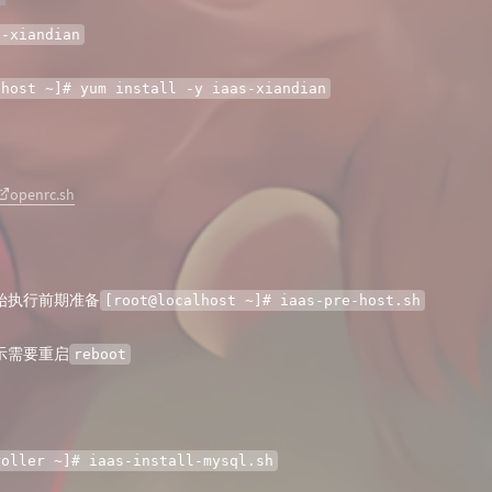
s-xiandian
lhost ~]# yum install -y iaas-xiandian
openrc.sh
始执行前期准备
[root@localhost ~]# iaas-pre-host.sh
示需要重启
reboot
roller ~]# iaas-install-mysql.sh