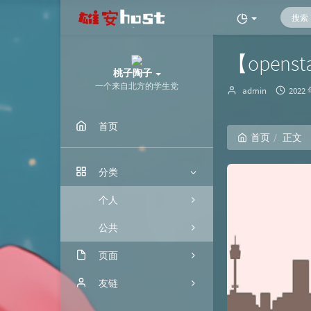
【opensta
桃子陶子
一个来自北方的学生党
博
发
admin
2022 
主：
布
时
首页
间：
首页
正文
分类
个人
公共
页面
归档
友链