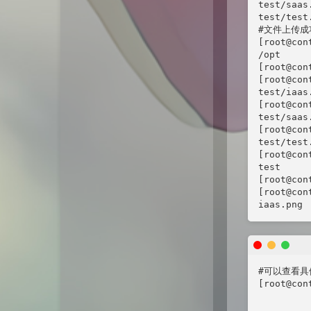
test/saas.
test/test.
#文件上传成功
[root@con
/opt

[root@con
[root@con
test/iaas
[root@con
test/saas
[root@con
test/test
[root@con
test

[root@con
[root@con
iaas.png 
#可以查看具
[root@con
         
         