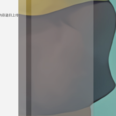
容递归上传到“xiandian”容器内，上传时我们首先需要上传一个空白的“tes