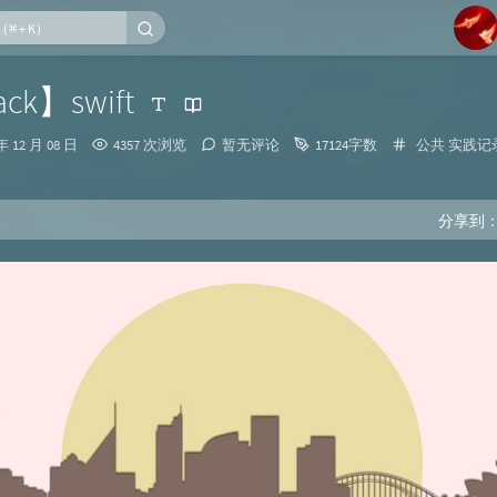
1
ck】swift
2
分
年 12 月 08 日
4357 次浏览
暂无评论
17124字数
公共
实践记
3
类：
4
5
分享到
6