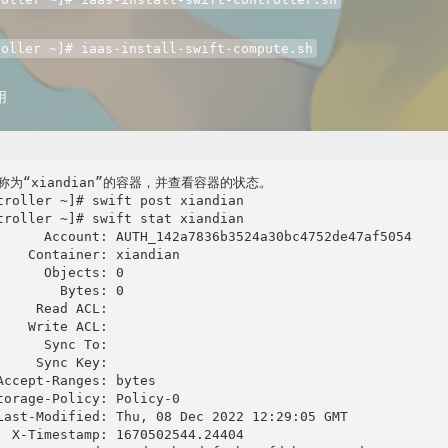
roller ~]# iaas-install-swift-compute.sh
用
称为“xiandian”的容器，并查看容器的状态。

troller ~]# swift post xiandian

troller ~]# swift stat xiandian

      Account: AUTH_142a7836b3524a30bc4752de47af5054

    Container: xiandian

      Objects: 0

        Bytes: 0

     Read ACL:

    Write ACL:

      Sync To:

     Sync Key:

Accept-Ranges: bytes

torage-Policy: Policy-0

Last-Modified: Thu, 08 Dec 2022 12:29:05 GMT

  X-Timestamp: 1670502544.24404
