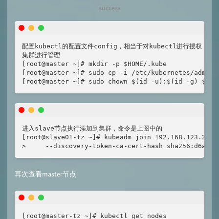
success
配置kubectl的配置文件config，相当于对kubectl进行授权，这样
集群进行管理

[root@master ~]# mkdir -p $HOME/.kube

[root@master ~]# sudo cp -i /etc/kubernetes/admin.c
[root@master ~]# sudo chown $(id -u):$(id -g) $HOM
进入slave节点执行添加到集群，命令是上图中的

[root@slave01-tz ~]# kubeadm join 192.168.123.200:
>     --discovery-token-ca-cert-hash sha256:d6a0bb
再次查看master节点
[root@master-tz ~]# kubectl get nodes
