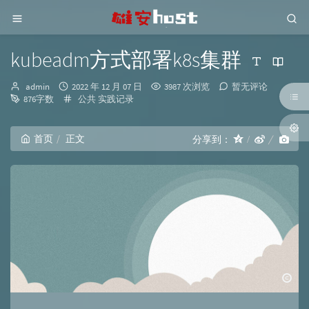
kubeadm方式部署k8s集群
博
发
admin
2022 年 12 月 07 日
3987 次浏览
暂无评论
主：
布
分
876字数
公共
实践记录
时
类：
间：
首页
正文
分享到：