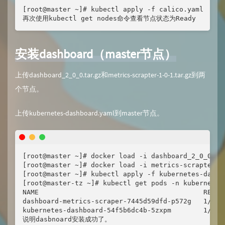
[root@master ~]# kubectl apply -f calico.yaml

再次使用kubectl get nodes命令查看节点状态为Ready
安装dashboard（master节点）
上传dashboard_2_0_0.tar.gz和metrics-scrapter-1-0-1.tar.gz到两
个节点。
上传kubernetes-dashboard.yaml到master节点。
[root@master ~]# docker load -i dashboard_2_0_0.tar
[root@master ~]# docker load -i metrics-scrapter-1-
[root@master ~]# kubectl apply -f kubernetes-dashbo
[root@master-tz ~]# kubectl get pods -n kubernetes-
NAME                                         READY 
dashboard-metrics-scraper-7445d59dfd-p572g   1/1   
kubernetes-dashboard-54f5b6dc4b-5zxpm        1/1   
说明dasbnoard安装成功了。