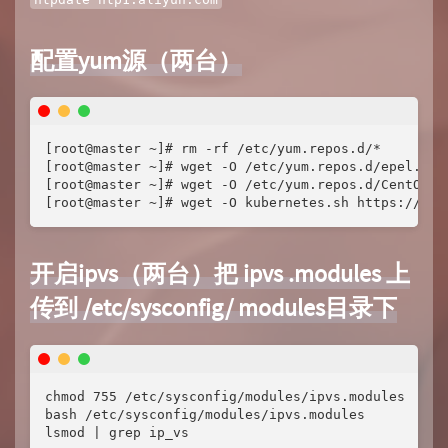
配置yum源（两台）
[root@master ~]# rm -rf /etc/yum.repos.d/*

[root@master ~]# wget -O /etc/yum.repos.d/epel.rep
[root@master ~]# wget -O /etc/yum.repos.d/CentOS-B
[root@master ~]# wget -O kubernetes.sh https://www
开启ipvs（两台）把 ipvs .modules 上
传到 /etc/sysconfig/ modules目录下
chmod 755 /etc/sysconfig/modules/ipvs.modules

bash /etc/sysconfig/modules/ipvs.modules

lsmod | grep ip_vs