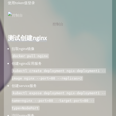
使用token值登录
控制台
测试创建nginx
拉取nginx镜像
docker pull nginx
创建nginx应用服务
kubectl create deployment ngix-deployment1 --
image nginx --port=80 --replicas=2
创建service服务
kubectl expose deployment ngix-deployment1 --
name=nginx --port=80 --target-port=80 --
type=NodePort
访问nginx服务