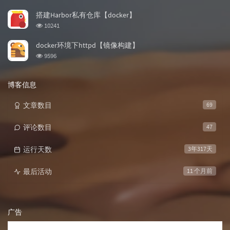
览
次
搭建Harbor私有仓库【docker】
数:
浏
10241
览
次
docker环境下httpd【镜像构建】
数:
浏
9596
览
次
数:
博客信息
文章数目
69
评论数目
47
运行天数
3年317天
最后活动
11 个月前
广告