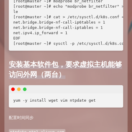
[root@master ~]# modprobe br_netfilter

[root@master ~]# echo "modprobe br_netfilter" >> /e
le

[root@master ~]# cat > /etc/sysctl.d/k8s.conf <<EOF
net.bridge.bridge-nf-call-ip6tables = 1

net.bridge.bridge-nf-call-iptables = 1

net.ipv4.ip_forward = 1

EOF

[root@master ~]# sysctl -p /etc/sysctl.d/k8s.conf
安装基本软件包，要求虚拟主机能够
访问外网（两台）
yum -y install wget vim ntpdate get
配置时间同步
ntpdate ntp1.aliyun.com