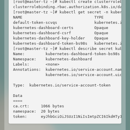
[root@master-tz ~]# kubectl create clusterrolebind
clusterrolebinding.rbac.authorization.k8s.io/dashbo
[root@master-tz ~]# kubectl get secret -n kubernete
NAME                               TYPE           
default-token-scvqs                kubernetes.io/s
kubernetes-dashboard-certs         Opaque         
kubernetes-dashboard-csrf          Opaque         
kubernetes-dashboard-key-holder    Opaque         
kubernetes-dashboard-token-bs98s   kubernetes.io/s
[root@master-tz ~]# kubectl describe secret kubern
Name:         kubernetes-dashboard-token-bs98s

Namespace:    kubernetes-dashboard

Labels:       <none>

Annotations:  kubernetes.io/service-account.name: k
              kubernetes.io/service-account.uid: d
Type:  kubernetes.io/service-account-token

Data

====

ca.crt:     1066 bytes

namespace:  20 bytes

token:      eyJhbGciOiJSUzI1NiIsImtpZCI6IkdHTy1lQ2