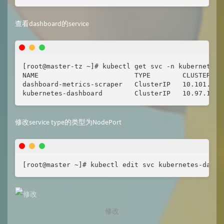
查看dashboard的service
[root@master-tz ~]# kubectl get svc -n kubernetes-d
NAME                        TYPE        CLUSTER-IP
dashboard-metrics-scraper   ClusterIP   10.101.56.
kubernetes-dashboard        ClusterIP   10.97.126.
修改service type的类型为NodePort
[root@master ~]# kubectl edit svc kubernetes-dashb
修改