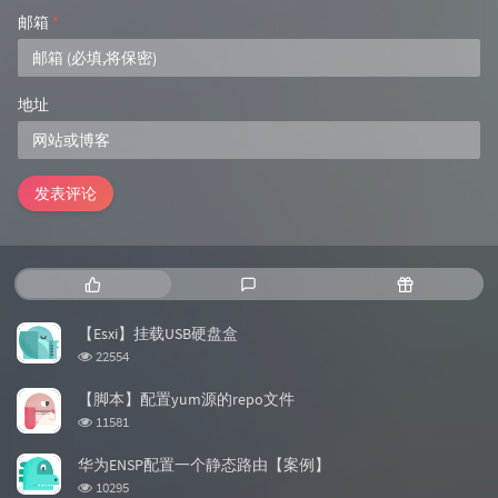
邮箱
*
地址
发表评论
热
最
随
门
新
机
文
评
文
【Esxi】挂载USB硬盘盒
章
论
章
浏
22554
览
次
【脚本】配置yum源的repo文件
数:
浏
11581
览
次
华为ENSP配置一个静态路由【案例】
数:
浏
10295