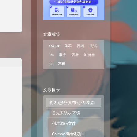
文章标签
docker
集群
部署
测试
k8s
服务
容器
浏览器
go
发布
文章目录
将Go服务发布到k8s集群
首先安装go环境
创建源码文件
Go mod初始化项目