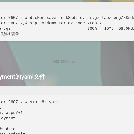
ter 0607tz]# docker save -o k8sdemo.tar.gz taozheng/k8sde
ter 0607tz]# scp k8sdemo.tar.gz node:/root/

ar.gz                                100%   16MB  68.0MB/
节点解压镜像
68610036977
yment的yaml文件
ter 0607tz]# vim k8s.yaml



: apps/v1

oyment

s-demo
