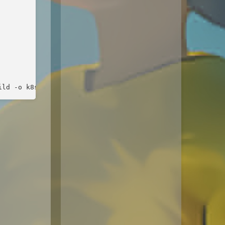
ild -o k8s-demo main.go