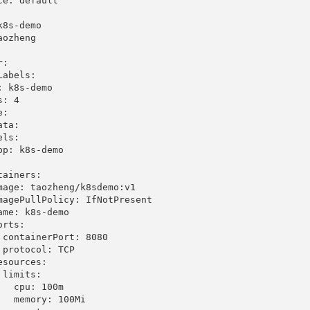
ce: default

8s-demo

ozheng

:

abels:

 k8s-demo

: 4

:

ta:

ls:

pp: k8s-demo

ainers:

mage: taozheng/k8sdemo:v1

magePullPolicy: IfNotPresent

ame: k8s-demo

rts:

 containerPort: 8080

 protocol: TCP

sources:

limits:

   cpu: 100m

   memory: 100Mi
