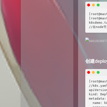
[root@mas
[root@mas
k8sdemo.t
//在node
创建deplo
[root@mas
//k8s.yaml
apiVersion
kind: Depl
metadata:

  name: k8