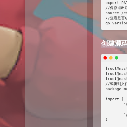
export PA
//保存退出后
source /et
//查看是否成
go versio
创建源
[root@mas
[root@mas
[root@mas
//编辑到文件
package ma
import (

        "n
        "
)
