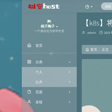
【k8s】
桃子陶子
一个来自北方的学生党
博
发
admin
2023 
主：
布
时
首页
间：
首页
正文
分类
个人
公共
页面
归档
友链