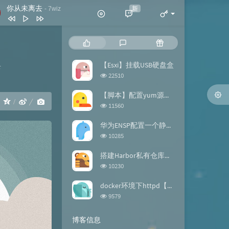
你从未离去
新
- 7wiz
你从未离去
7wiz
热
最
随
拍拍灰
脏饼干
门
新
机
文
评
文
【Esxi】挂载USB硬盘盒
录
我喜欢简单的生活
黄雯雯
章
论
章
浏
22510
反转地球
潘玮柏
览
次
【脚本】配置yum源的repo文件
谢谢你
刀郎
：
数:
浏
11560
览
此生最难忘 (DJ版)
宋天存 / 陈雪
次
华为ENSP配置一个静态路由【案例】
数:
浏
10285
览
次
搭建Harbor私有仓库【docker】
数:
浏
10230
览
次
docker环境下httpd【镜像构建】
数:
浏
9579
览
次
博客信息
数: