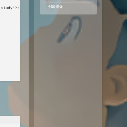
创建镜像
study"})
