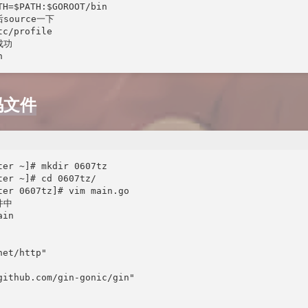
TH=$PATH:$GOROOT/bin

source一下

c/profile

功

n
码文件
ter ~]# mkdir 0607tz

ter ~]# cd 0607tz/

ter 0607tz]# vim main.go

中

in

et/http"

github.com/gin-gonic/gin"
