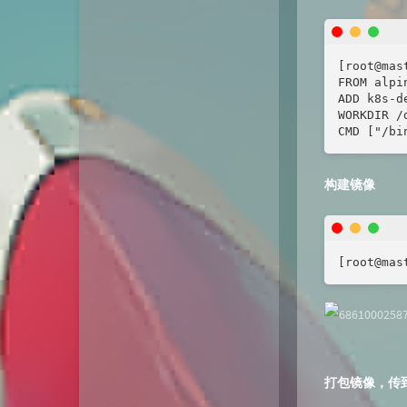
[root@mas
FROM alpin
ADD k8s-d
WORKDIR /d
CMD ["/bi
构建镜像
[root@mas
打包镜像，传到