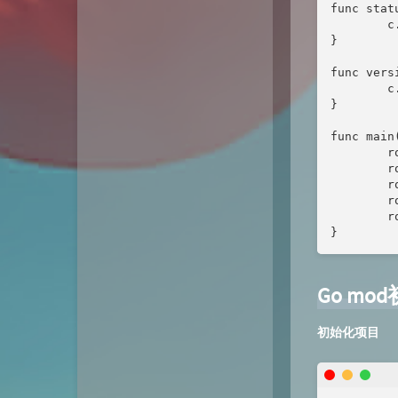
func stat
        c
}

func vers
        c
}

func main(
        r
        r
        r
        r
        r
}
Go mo
初始化项目