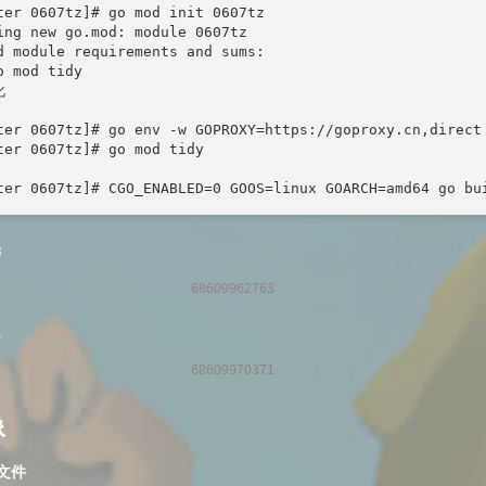
ter 0607tz]# go mod init 0607tz

ing new go.mod: module 0607tz

d module requirements and sums:

 mod tidy



ter 0607tz]# go env -w GOPROXY=https://goproxy.cn,direct

ter 0607tz]# go mod tidy

ter 0607tz]# CGO_ENABLED=0 GOOS=linux GOARCH=amd64 go bu
68609962763
68609970371
像
e文件