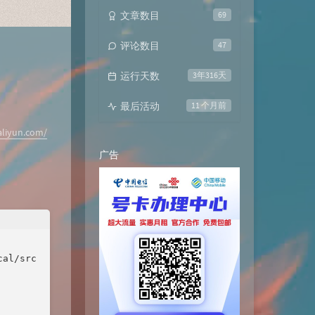
文章数目
69
评论数目
47
运行天数
3年316天
最后活动
11 个月前
.aliyun.com/
广告
al/src
