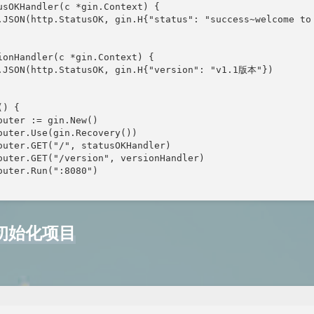
usOKHandler(c *gin.Context) {

.JSON(http.StatusOK, gin.H{"status": "success~welcome to 
ionHandler(c *gin.Context) {

.JSON(http.StatusOK, gin.H{"version": "v1.1版本"})

) {

outer := gin.New()

outer.Use(gin.Recovery())

outer.GET("/", statusOKHandler)

outer.GET("/version", versionHandler)

outer.Run(":8080")

d初始化项目