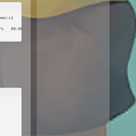
mo:v1 

s   00:00
