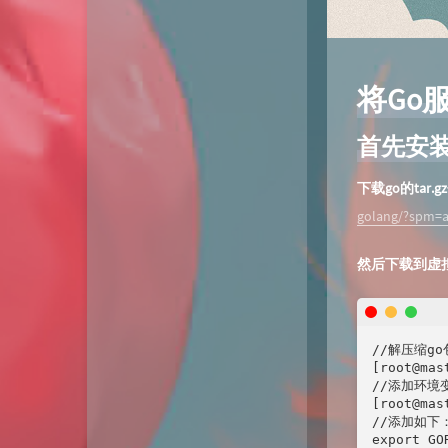
动态
微淘云网络
Xiongan图床
若海技术博客
将Go
KKgithub
首先安装
与你-Yuni
下载go的ta
归去如风
golang/?spm=a2
然后下载到虚拟机
//解压缩go包
[root@mas
//添加环境变
[root@mas
//添加如下：
export GO