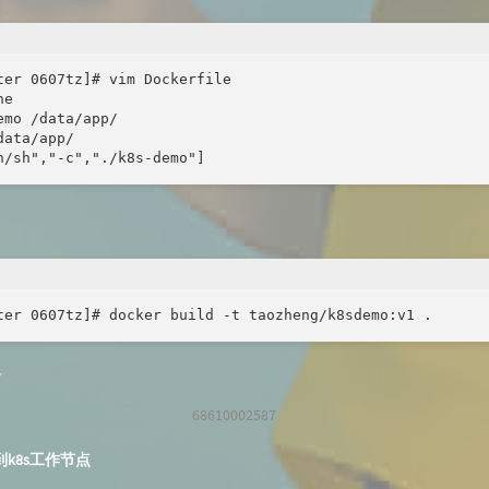
ter 0607tz]# vim Dockerfile

e

emo /data/app/

ata/app/

n/sh","-c","./k8s-demo"]
ter 0607tz]# docker build -t taozheng/k8sdemo:v1 .
68610002587
k8s工作节点