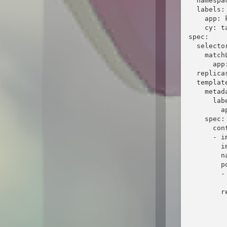
  namespa
  labels:

    app: k
    cy: ta
spec:

  selector
    matchL
      app:
  replicas
  template
    metada
      labe
        a
    spec:

      cont
      - i
        i
        n
        po
        -
         
        re
          
         
         