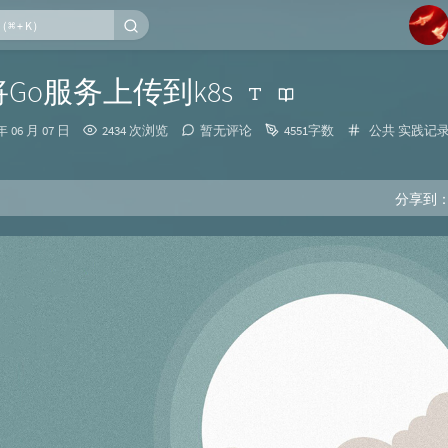
1
将Go服务上传到k8s
2
分
年 06 月 07 日
2434 次浏览
暂无评论
4551字数
公共
实践记
3
类：
4
5
分享到
6