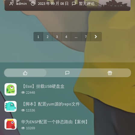
admin
2023 年 09 月 08 日
暂无评论
1
2
3
4
...
7
热
最
随
门
新
机
文
评
文
【Esxi】挂载USB硬盘盒
章
论
章
浏
22448
览
次
【脚本】配置yum源的repo文件
数:
浏
11536
览
次
华为ENSP配置一个静态路由【案例】
数:
浏
10269
览