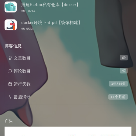
次
搭建Harbor私有仓库【docker】
数:
浏
10214
览
次
docker环境下httpd【镜像构建】
数:
浏
9564
览
次
数:
博客信息
文章数目
69
评论数目
47
运行天数
3年314天
最后活动
11 个月前
广告