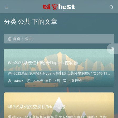
分类 公共 下的文章
首页
公共
Win2022系统使用轻舟Hyper-v控制器
Win2022系统使用轻舟Hyper-v控制器安装环境2680v4*2 64G 1TSSD Win2022系统安装Hyper-V打开服务器管理器右上角的添...
admin
2025 年 09 月 07 日
1 条评论
华为S系列的交换机Telnet登录
通过telent登录交换机应用场景:两台物理交换机（同段）之间的telnet访问 SW2 可以 以AAA验证方式登录到SW1的VRP系统已经配置好了交换机...