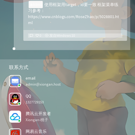
html
使用框架用target，id要一致 框架菜单练
习参考：
https://www.cnblogs.com/RoseZhao/p/5028801.ht
ml
0
发自Windows 10
联系方式
email
admin@xiongan.host
QQ
1327729153
腾讯云开发者
Xiongan-桃子
网易云音乐