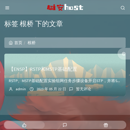
标签 根桥 下的文章
首页
根桥
【ENSP】RSTP和MSTP基础配置
RSTP、MSTP基础配置实验组网任务步骤设备开启STP，并将STP模式切换为RSTP[S1]stp enable [S1]stp mode rstp [...
admin
2023 年 05 月 22 日
暂无评论
热
最
随