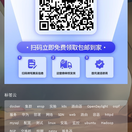
标签云
docker
集群
ensp
实验
k8s
路由器
OpenDaylight
ospf
服务
华为
部署
网络
SDN
web
路由
容器
httpd
mysql
配置
测试
linux
安装
监控
ubuntu
Hadoop
BGP
交换机
组网
nginx
服务器