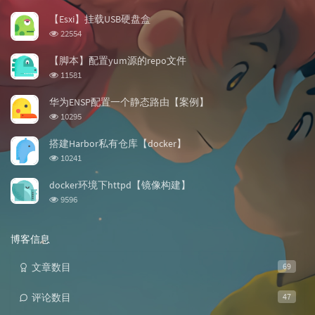
门
新
机
文
评
文
【Esxi】挂载USB硬盘盒
章
论
章
浏
22554
览
次
【脚本】配置yum源的repo文件
数:
浏
11581
览
次
华为ENSP配置一个静态路由【案例】
数:
浏
10295
览
次
搭建Harbor私有仓库【docker】
数:
浏
10241
览
次
docker环境下httpd【镜像构建】
数:
浏
9596
览
次
数:
博客信息
文章数目
69
评论数目
47