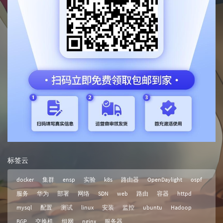
标签云
docker
集群
ensp
实验
k8s
路由器
OpenDaylight
ospf
服务
华为
部署
网络
SDN
web
路由
容器
httpd
mysql
配置
测试
linux
安装
监控
ubuntu
Hadoop
BGP
交换机
组网
nginx
服务器