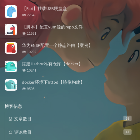
门
新
机
文
评
文
【Esxi】挂载USB硬盘盒
章
论
章
浏
22545
览
次
【脚本】配置yum源的repo文件
数:
浏
11581
览
次
华为ENSP配置一个静态路由【案例】
数:
浏
10292
览
次
搭建Harbor私有仓库【docker】
数:
浏
10241
览
次
docker环境下httpd【镜像构建】
数:
浏
9593
览
次
数:
博客信息
文章数目
69
评论数目
47