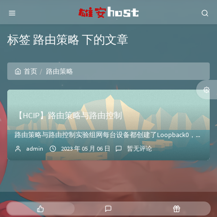
标签 路由策略 下的文章
首页
路由策略
【HCIP】路由策略与路由控制
路由策略与路由控制实验组网每台设备都创建了Loopback0，地址为10.123.x.x/32（x为设备号）在R2、R4上测试ip连通性配置OSPF、IS...
admin
2023 年 05 月 06 日
暂无评论
热
最
随