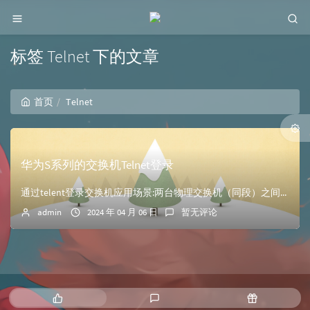
标签 Telnet 下的文章
首页
Telnet
华为S系列的交换机Telnet登录
通过telent登录交换机应用场景:两台物理交换机（同段）之间的telnet访问 SW2 可以 以AAA验证方式登录到SW1的VRP系统已经配置好了交换机...
admin
2024 年 04 月 06 日
暂无评论
热
最
随