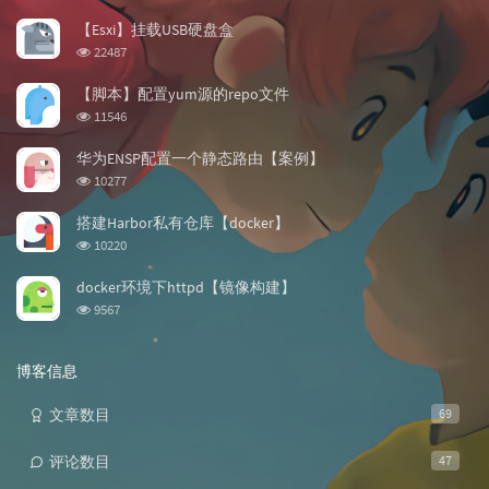
门
新
机
文
评
文
【Esxi】挂载USB硬盘盒
章
论
章
浏
22487
览
次
【脚本】配置yum源的repo文件
数:
浏
11546
览
次
华为ENSP配置一个静态路由【案例】
数:
浏
10277
览
次
搭建Harbor私有仓库【docker】
数:
浏
10220
览
次
docker环境下httpd【镜像构建】
数:
浏
9567
览
次
数:
博客信息
文章数目
69
评论数目
47