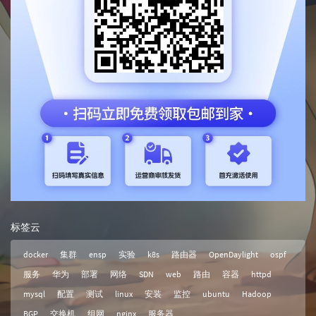
标签云
docker
集群
ensp
实验
k8s
路由器
OpenDaylight
ospf
服务
华为
部署
网络
SDN
web
路由
容器
httpd
mysql
配置
测试
linux
安装
监控
ubuntu
Hadoop
BGP
交换机
组网
nginx
服务器