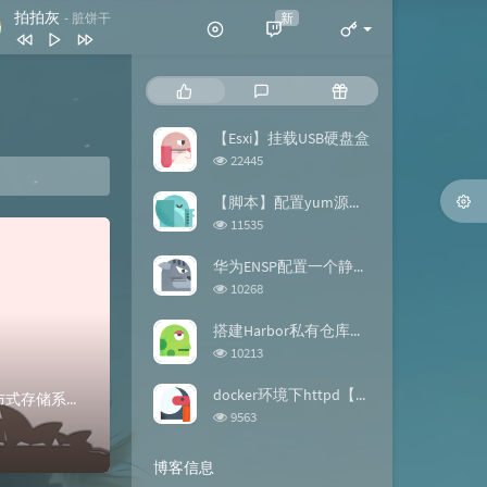
拍拍灰
新
- 脏饼干
拍拍灰
脏饼干
热
最
随
我喜欢简单的生活
黄雯雯
门
新
机
文
评
文
【Esxi】挂载USB硬盘盒
反转地球
潘玮柏
章
论
章
浏
22445
谢谢你
刀郎
览
次
【脚本】配置yum源的repo文件
此生最难忘 (DJ版)
宋天存 / 陈雪
数:
浏
11535
览
风含情水含笑
杨钰莹
次
华为ENSP配置一个静态路由【案例】
数:
浏
10268
览
次
搭建Harbor私有仓库【docker】
数:
浏
10213
览
次
docker环境下httpd【镜像构建】
Hbase介绍HBase – Hadoop Database，是一个高可靠性、高性能、面向列、可伸缩的分布式存储系统，利用HBase技术可在廉价PC Se...
数:
浏
9563
览
次
博客信息
数: