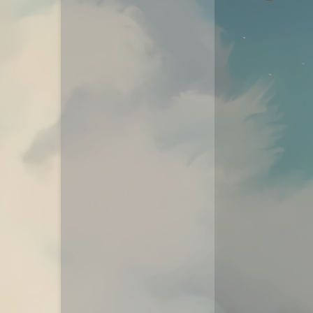
动态
微淘云网络
Xiongan图床
若海技术博客
KKgithub
与你-Yuni
归去如风