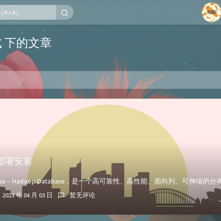
1
式 下的文章
2
3
式
4
5
6
】部署安装
2023 年 04 月 03 日
暂无评论