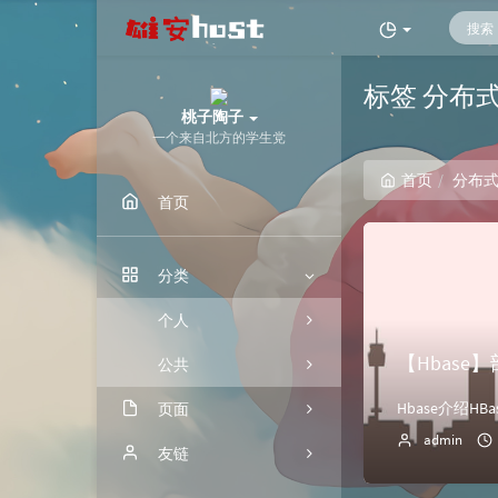
标签 分布
桃子陶子
一个来自北方的学生党
首页
分布
首页
分类
个人
【Hbase
公共
页面
admin
归档
友链