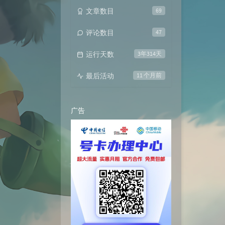
文章数目
69
评论数目
47
运行天数
3年314天
最后活动
11 个月前
广告