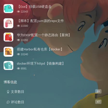
门
新
机
文
评
文
【Esxi】挂载USB硬盘盒
章
论
章
浏
22543
览
次
【脚本】配置yum源的repo文件
数:
浏
11580
览
次
华为ENSP配置一个静态路由【案例】
数:
浏
10292
览
次
搭建Harbor私有仓库【docker】
数:
浏
10240
览
次
docker环境下httpd【镜像构建】
数:
浏
9591
览
次
数:
博客信息
文章数目
69
评论数目
47