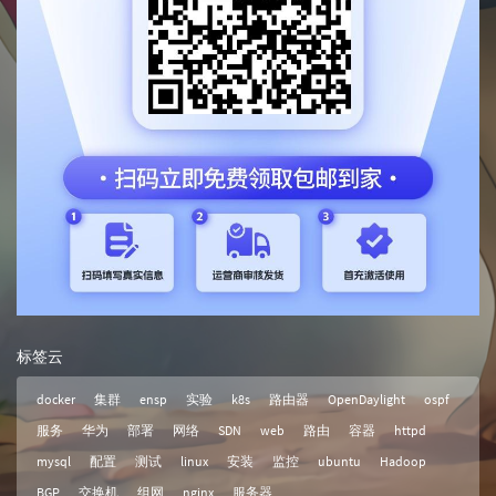
标签云
docker
集群
ensp
实验
k8s
路由器
OpenDaylight
ospf
服务
华为
部署
网络
SDN
web
路由
容器
httpd
mysql
配置
测试
linux
安装
监控
ubuntu
Hadoop
BGP
交换机
组网
nginx
服务器