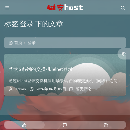
标签 登录 下的文章
首页
登录
华为S系列的交换机Telnet登录
通过telent登录交换机应用场景:两台物理交换机（同段）之间的telnet访问 SW2 可以 以AAA验证方式登录到SW1的VRP系统已经配置好了交换机...
admin
2024 年 04 月 06 日
暂无评论
热
最
随