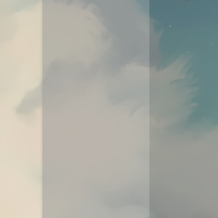
动态
微淘云网络
Xiongan图床
若海技术博客
KKgithub
与你-Yuni
归去如风