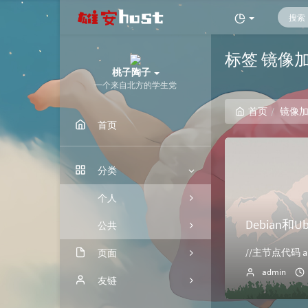
标签 镜像
桃子陶子
一个来自北方的学生党
首页
镜像
首页
分类
个人
Debian和U
公共
//主节点代码 apt up
页面
admin
归档
友链