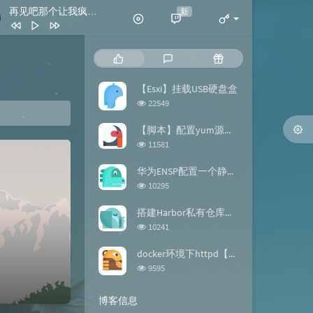
再见吧那个让我疯狂的女孩
新
- 来一碗老于
再见吧那个让我疯狂的女孩
热
最
随
来一碗老于
你从未离去
7wiz
门
新
机
文
评
文
【Esxi】挂载USB硬盘盒
拍拍灰
脏饼干
章
论
章
浏
22549
我喜欢简单的生活
黄雯雯
览
次
【脚本】配置yum源的repo文件
反转地球
潘玮柏
数:
浏
11581
览
谢谢你
刀郎
次
华为ENSP配置一个静态路由【案例】
数:
浏
10295
览
次
搭建Harbor私有仓库【docker】
数:
浏
10241
览
次
docker环境下httpd【镜像构建】
数:
浏
9595
览
次
博客信息
数: