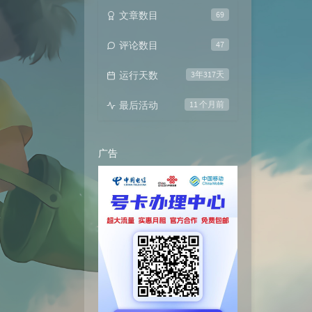
文章数目
69
评论数目
47
运行天数
3年317天
最后活动
11 个月前
广告