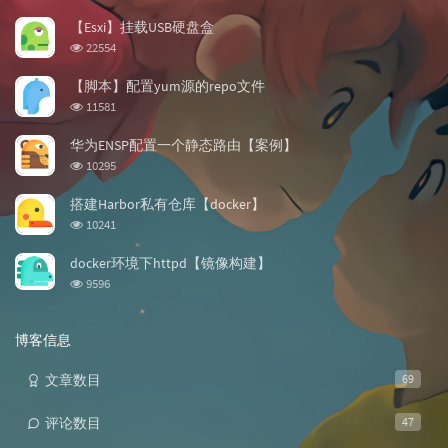
门
新
机
文
评
文
【Esxi】挂载USB硬盘盒
章
论
章
浏
22554
览
次
【脚本】配置yum源的repo文件
数:
浏
11581
览
次
华为ENSP配置一个静态路由【案例】
数:
浏
10295
览
次
搭建Harbor私有仓库【docker】
数:
浏
10241
览
次
docker环境下httpd【镜像构建】
数:
浏
9596
览
次
数:
博客信息
文章数目
69
评论数目
47