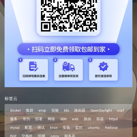
标签云
docker
集群
ensp
实验
k8s
路由器
OpenDaylight
ospf
服务
华为
部署
网络
SDN
web
路由
容器
httpd
mysql
配置
测试
linux
安装
监控
ubuntu
Hadoop
BGP
交换机
组网
nginx
服务器