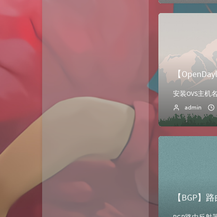
动态
微淘云网络
Xiongan图床
若海技术博客
KKgithub
【OpenDa
与你-Yuni
归去如风
admin
【BGP】