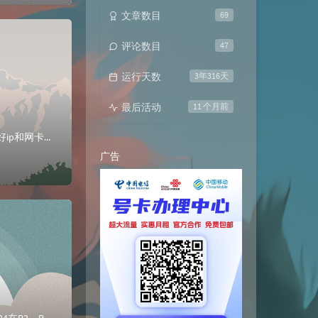
文章数目
69
评论数目
47
运行天数
3年316天
最后活动
11 个月前
安装OVS主机名ip角色ovs192.168.123.10ovs首先连接SSH用finalshell连接，需要提前配置好ip和网卡上传ovs源文件，并解压...
广告
BGP路由反射器各接口和环回口ip地址如上图//R2上新添加一个loopback1 ip add 10.2.2.2 24在R2、R3路由器上测试连通性&l...