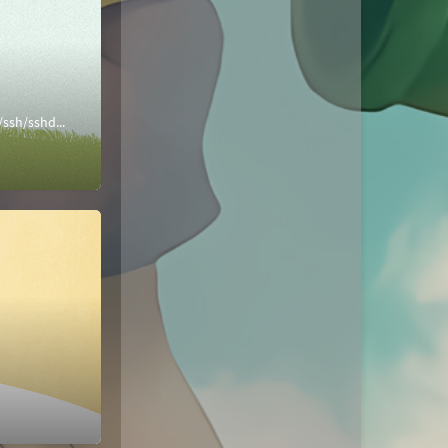
Karaf使用ssh可能会连接不上，需要配置本地VM8的网卡，或者ssh，推荐下面方法vi /etc/ssh/sshd_config //最后添加一行 P...