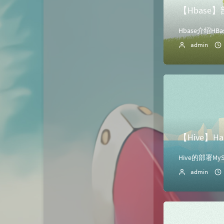
【Hbase
admin
【Hive】
admin