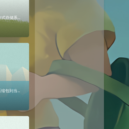
Hbase介绍HBase – Hadoop Database，是一个高可靠性、高性能、面向列、可伸缩的分布式存储系统，利用HBase技术可在廉价PC Se...
Hive的部署MySQL安装安装首先上传mysql数据库的rpm压缩包到主机/opt/software//解压缩包到当前目录中 [root@master-...