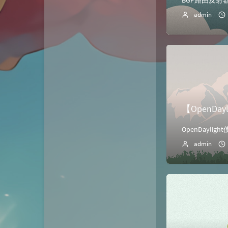
admin
【OpenDa
admin