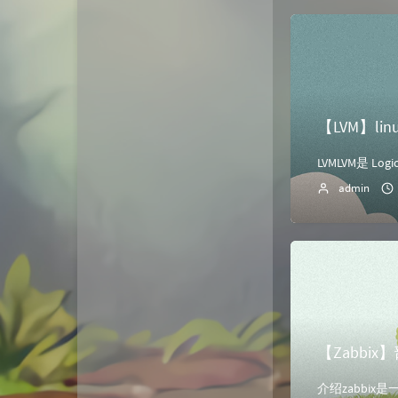
【LVM】li
admin
【Zabbi