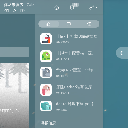
你从未离去
新
- 7wiz
你从未离去
7wiz
热
最
随
拍拍灰
脏饼干
门
新
机
文
评
文
【Esxi】挂载USB硬盘盒
我喜欢简单的生活
黄雯雯
章
论
章
浏
22512
反转地球
潘玮柏
览
次
【脚本】配置yum源的repo文件
谢谢你
刀郎
数:
浏
11561
览
此生最难忘 (DJ版)
宋天存 / 陈雪
次
华为ENSP配置一个静态路由【案例】
数:
浏
10286
览
次
搭建Harbor私有仓库【docker】
数:
浏
10231
览
次
docker环境下httpd【镜像构建】
数:
浏
9582
BGP路由反射器各接口和环回口ip地址如上图//R2上新添加一个loopback1 ip add 10.2.2.2 24在R2、R3路由器上测试连通性&l...
览
次
博客信息
数: