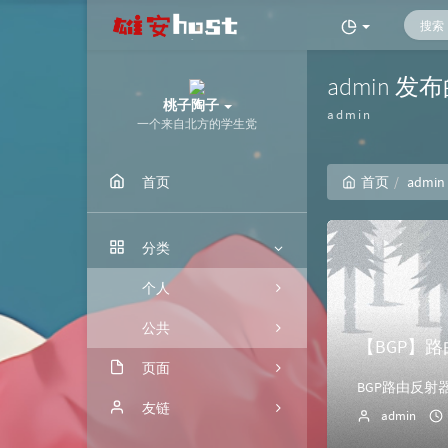
admin 发
桃子陶子
admin
一个来自北方的学生党
首页
首页
admin
分类
个人
公共
【BGP】
页面
归档
友链
admin