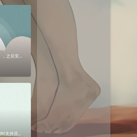
LVMLVM是 Logical Volume Manager（逻辑卷管理）的简写首先添加一块20G的磁盘（sdb），之后安装xfsdump[root@cl...
介绍zabbix是一个监控软件，其可以监控各种网络参数，保证企业服务架构安全运营，同时支持灵活的告警机制，可以使得运维人员快速定位故障、解决问题。zabb...