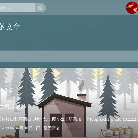
1
布的文章
2
3
4
5
6
路由器反射器
2023 年 04 月 18 日
暂无评论