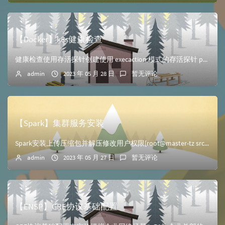
【Docker】k8s健康检查
健康检查使用存活探针创建使用 execaction 模式的存活探针 pod 的 yaml 文件。需要创建目录（/tmp/healthy）查看到运行成功，持...
admin
2023 年 05 月 28 日
暂无评论
【Spark】集群服务安装
Spark安装上传压缩包并解压修改用户权限[root@master-tz src]# chown -R hadoop:hadoop spark切换hado...
admin
2023 年 05 月 27 日
暂无评论
【ENSP】GRE协议基础配置