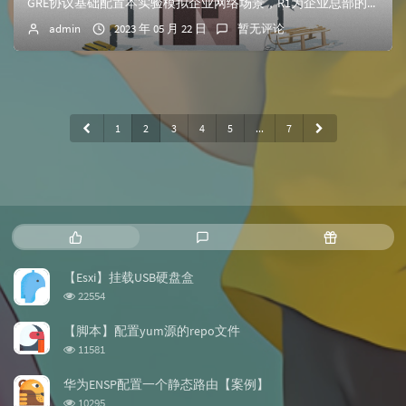
GRE协议基础配置本实验模拟企业网络场景，R1为企业总部的网关设备，并且内部有一台服务器，R3连接着企业分公司网关设备，R2为公网ISP设备。一般情况下，...
admin
2023 年 05 月 22 日
暂无评论
1
2
3
4
5
...
7
热
最
随
门
新
机
文
评
文
【Esxi】挂载USB硬盘盒
章
论
章
浏
22554
览
次
【脚本】配置yum源的repo文件
数:
浏
11581
览
次
华为ENSP配置一个静态路由【案例】
数:
浏
10295