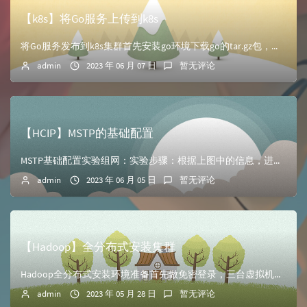
【k8s】将Go服务上传到k8s
将Go服务发布到k8s集群首先安装go环境下载go的tar.gz包，可以前往阿里云镜像站go页面下载相应版本地址：https://mirrors.aliy...
admin
2023 年 06 月 07 日
暂无评论
【HCIP】MSTP的基础配置
MSTP基础配置实验组网：实验步骤：根据上图中的信息，进行配置PC机的ip和子网掩码，然后保存应用配置交换机S1的Vlan//在交换机S1上创建VLAN ...
admin
2023 年 06 月 05 日
暂无评论
【Hadoop】全分布式安装集群
Hadoop全分布式安装环境准备首先做免密登录，三台虚拟机分别生成秘钥文件//三台都需要操作 ssh-keygen -t rsa //三台都需要打以下命令...
admin
2023 年 05 月 28 日
暂无评论